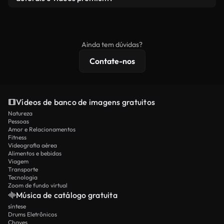
produto final esteja de acordo com nossa licença e
Os vídeos isentos de royalties incluem direitos
não seja redistribuído como conteúdo bruto de
comerciais, enquanto o conteúdo premium inclui
banco de imagens.
imagens exclusivas, resolução 4K e proteções de
Ainda tem dúvidas?
licenciamento estendidas.
Contate-nos
Vídeos de banco de imagens gratuitos
Natureza
Pessoas
Amor e Relacionamentos
Fitness
Videografia aérea
Alimentos e bebidas
Viagem
Transporte
Tecnologia
Zoom de fundo virtual
Música de catálogo gratuita
síntese
Drums Eletrônicos
Chaves