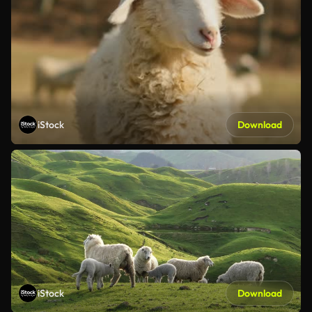
iStock
Download
iStock
Download