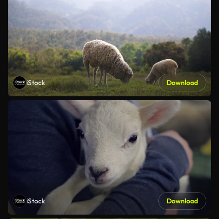
iStock
Download
iStock
Download