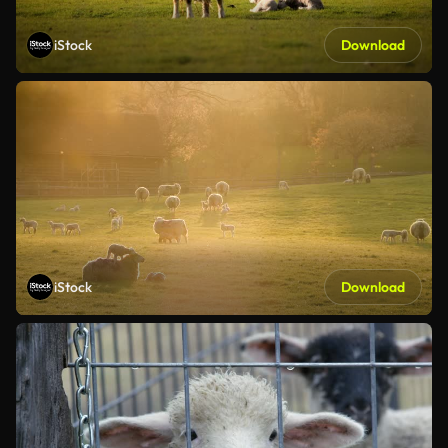
iStock
Download
iStock
Download