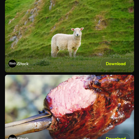
iStock
Download
iStock
Download