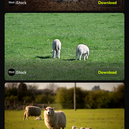
iStock
Download
iStock
Download