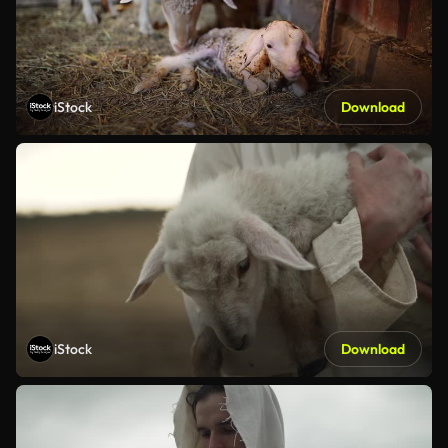
iStock
Download
iStock
Download