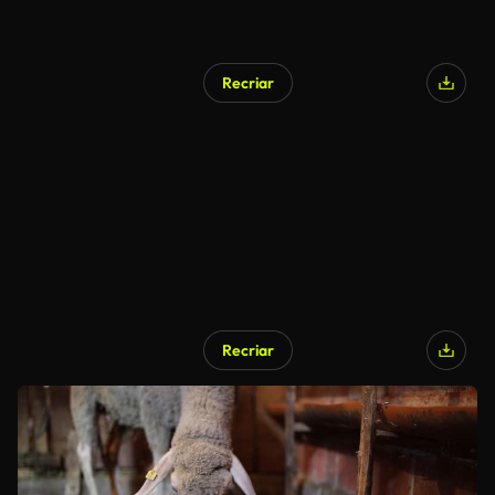
Recriar
Recriar