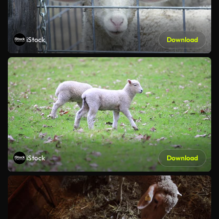
iStock
Download
iStock
Download