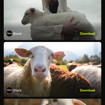
iStock
Download
iStock
Download