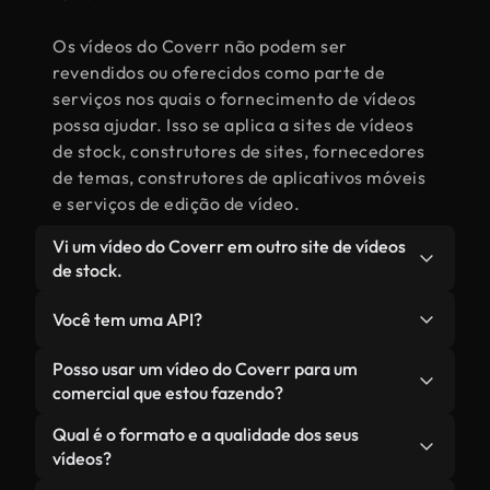
Os vídeos do Coverr não podem ser
revendidos ou oferecidos como parte de
serviços nos quais o fornecimento de vídeos
possa ajudar. Isso se aplica a sites de vídeos
de stock, construtores de sites, fornecedores
de temas, construtores de aplicativos móveis
e serviços de edição de vídeo.
Vi um vídeo do Coverr em outro site de vídeos
de stock.
Bem, isso não é bem uma pergunta. Mas faz
Você tem uma API?
sentido. O Coverr começou como CC0 (sem
direitos autorais reservados), então muitos
Sim, nós temos! Por favor, verifique mais
Posso usar um vídeo do Coverr para um
sites de stock pegaram nossos vídeos e os
detalhes
aqui
.
comercial que estou fazendo?
venderam ou doaram em seus próprios sites.
Claro que sim, por favor faça!
Qual é o formato e a qualidade dos seus
Desde então, decidimos manter nossos vídeos
vídeos?
gratuitos para uso comercial, desde que não
sejam usados por concorrentes. Investimos