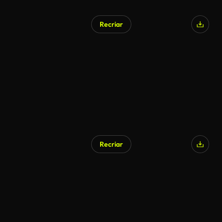
Recriar
Recriar