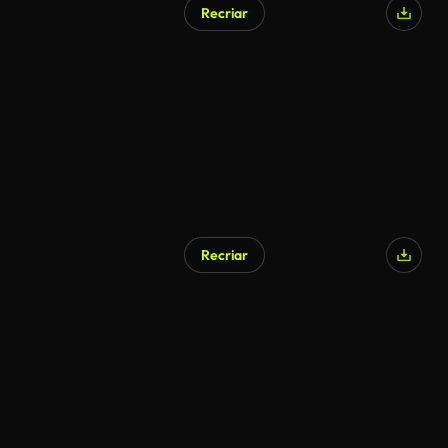
Recriar
Recriar