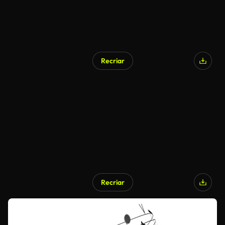
Recriar
Recriar