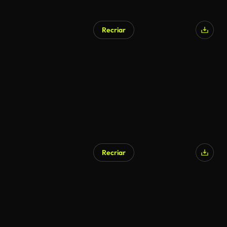
Recriar
Recriar