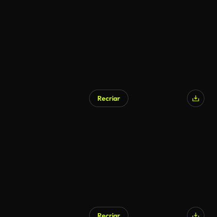
Recriar
Recriar