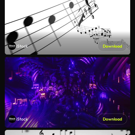
iStock
Download
iStock
Download