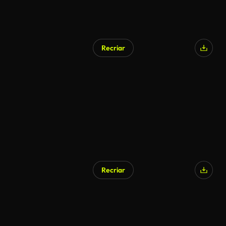
Recriar
Recriar