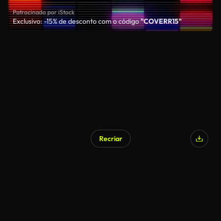
Patrocinado por iStock
Exclusivo: -15% de desconto com o código
"COVERR15"
Recriar