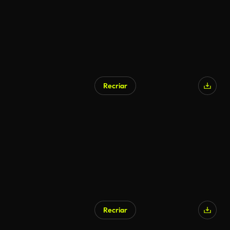
Recriar
Recriar