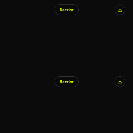
Recriar
Recriar