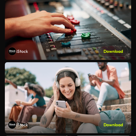
iStock
Download
iStock
Download