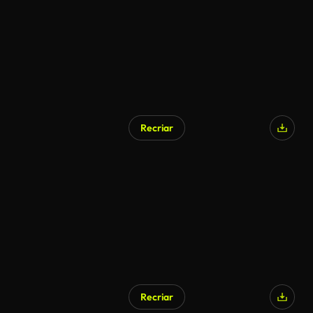
Recriar
Recriar