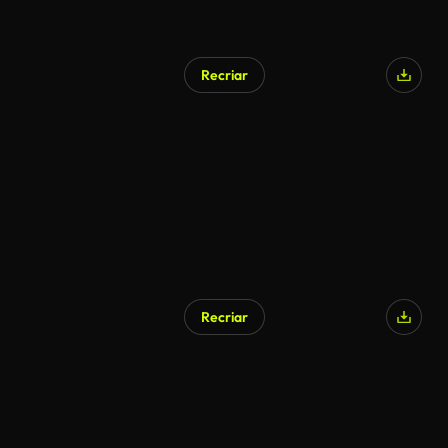
Recriar
Recriar