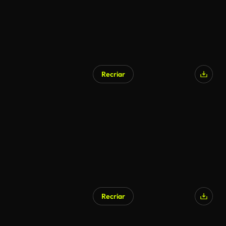
Recriar
Recriar