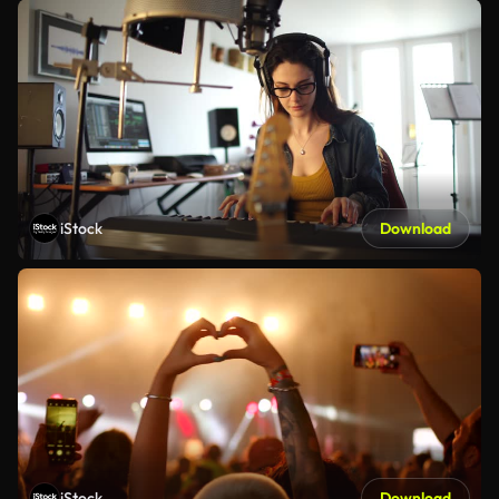
iStock
Download
iStock
Download