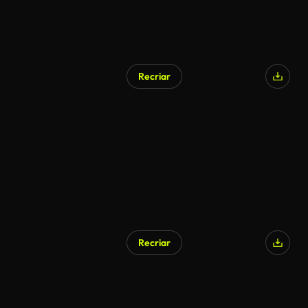
Recriar
Recriar