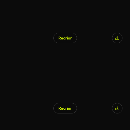
Recriar
Recriar