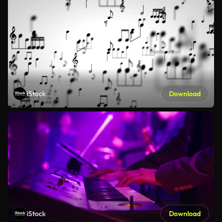
iStock
Download
iStock
Download