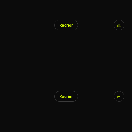
Recriar
Recriar