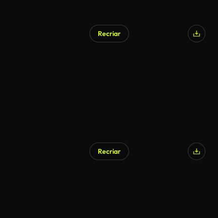
Recriar
Recriar