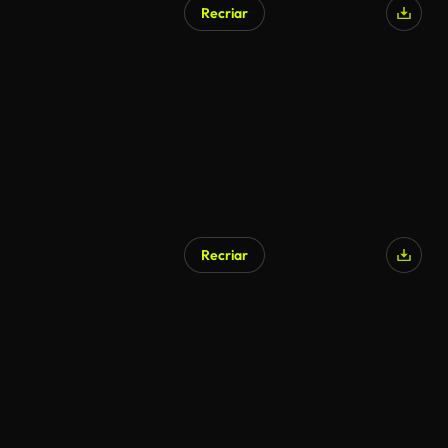
Recriar
Recriar