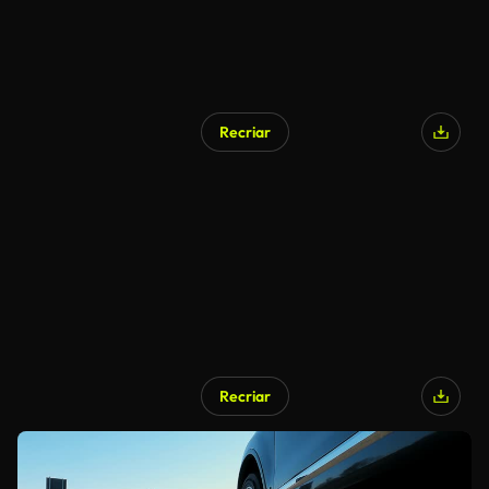
Recriar
Recriar