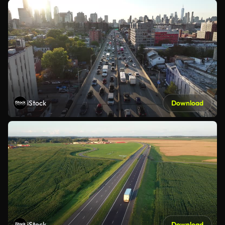
iStock
Download
iStock
Download