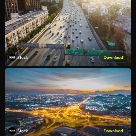
iStock
Download
iStock
Download