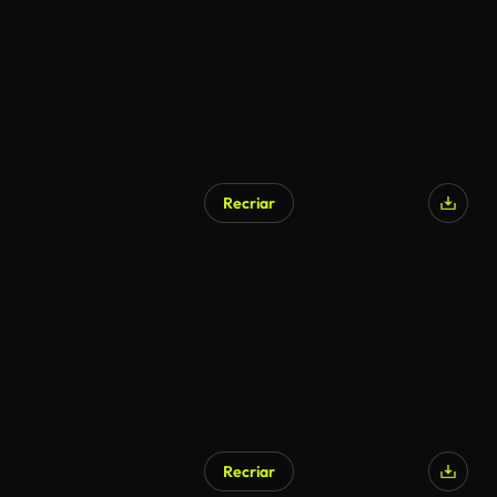
Recriar
Recriar