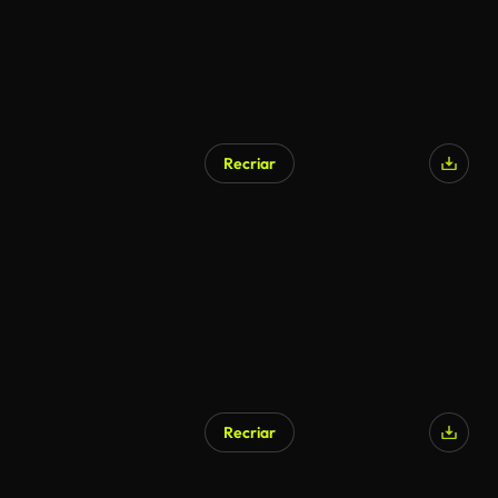
Recriar
Recriar