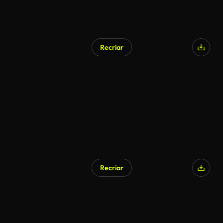
Recriar
Recriar