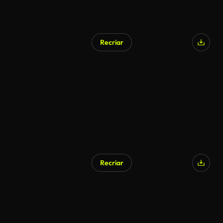
Recriar
Recriar