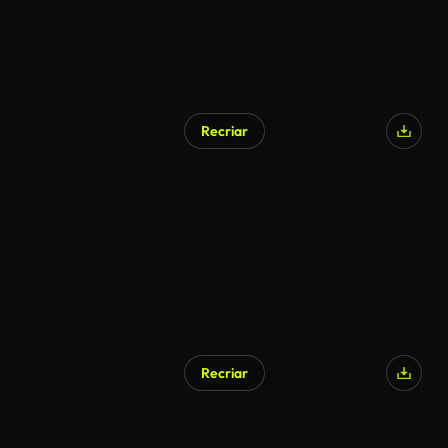
Recriar
Recriar