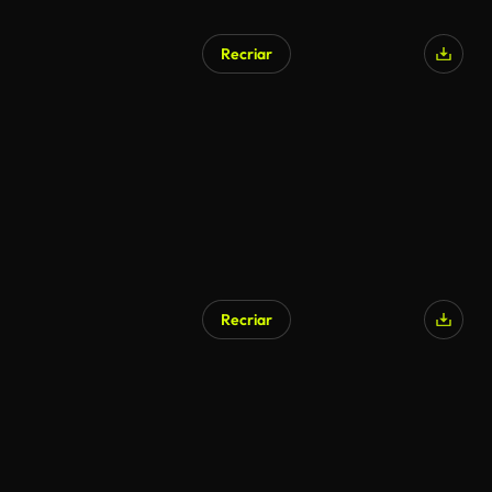
Recriar
Recriar