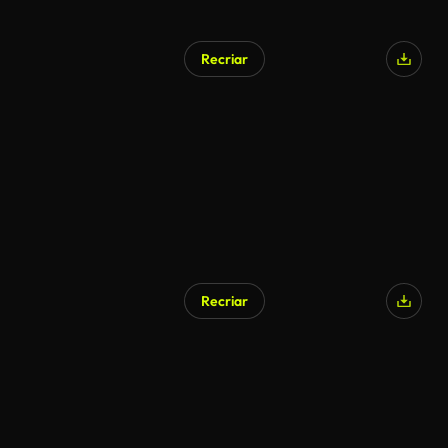
Recriar
Recriar