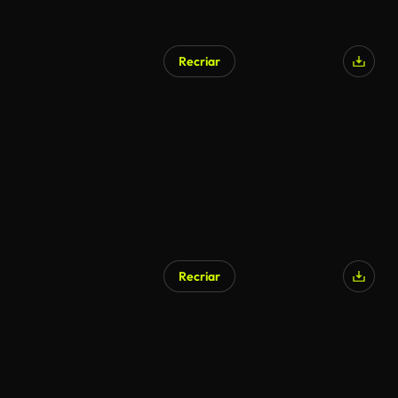
Recriar
Recriar