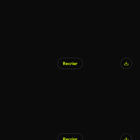
Recriar
Recriar