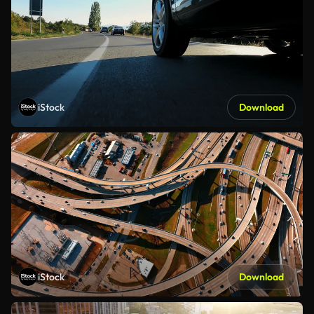
iStock
Download
iStock
Download