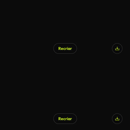
Recriar
Recriar