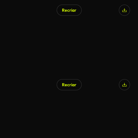
Recriar
Recriar