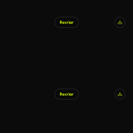
Recriar
Recriar