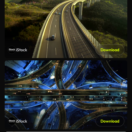
iStock
Download
iStock
Download