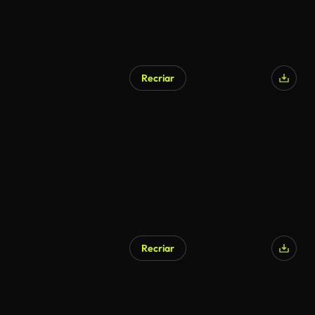
Recriar
Recriar