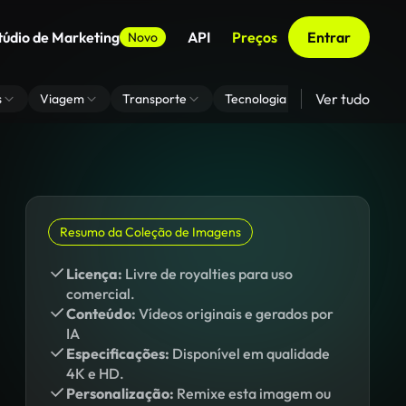
túdio de Marketing
API
Preços
Entrar
Novo
Ver tudo
s
Viagem
Transporte
Tecnologia
Zoom De Fundo
Resumo da Coleção de Imagens
Licença:
Livre de royalties para uso
comercial.
Conteúdo:
Vídeos originais e gerados por
IA
Especificações:
Disponível em qualidade
4K e HD.
Personalização:
Remixe esta imagem ou