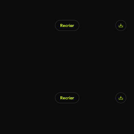
Recriar
Recriar