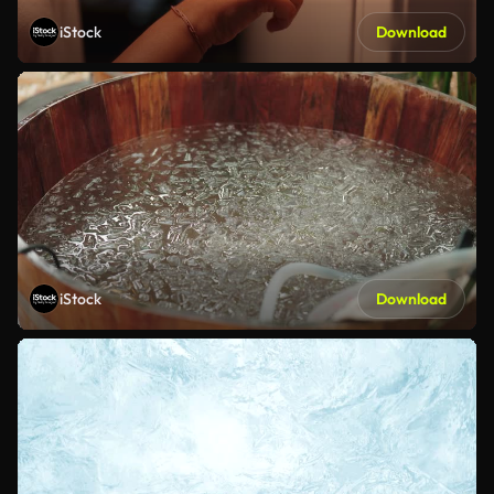
iStock
Download
iStock
Download