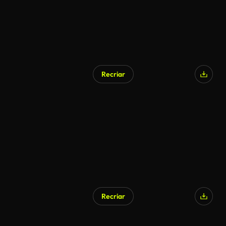
Recriar
Recriar