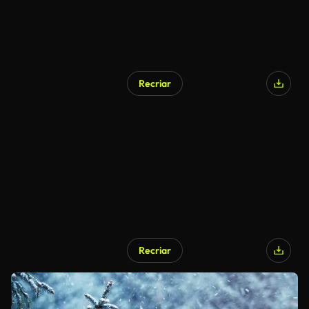
Recriar
Recriar