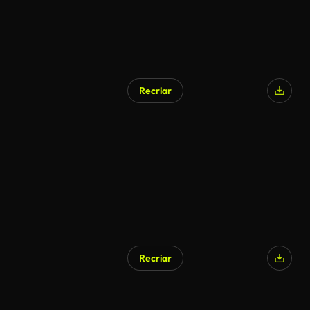
Recriar
Recriar