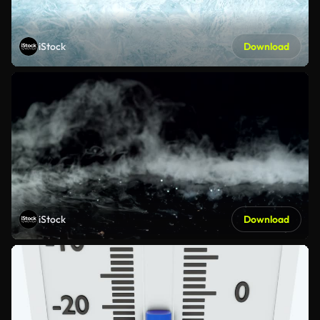
iStock
Download
iStock
Download