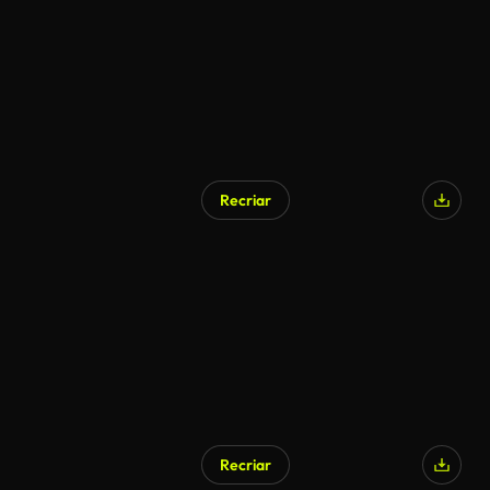
Recriar
Recriar