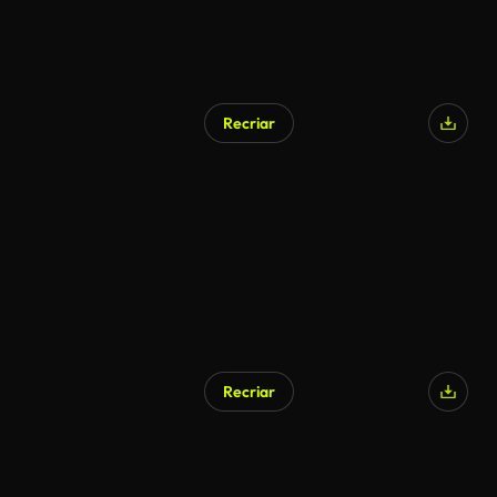
Recriar
Recriar