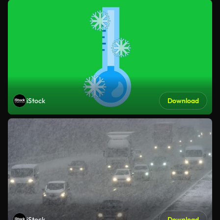
iStock
Download
iStock
Download