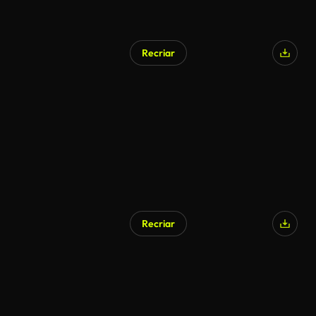
Recriar
Recriar