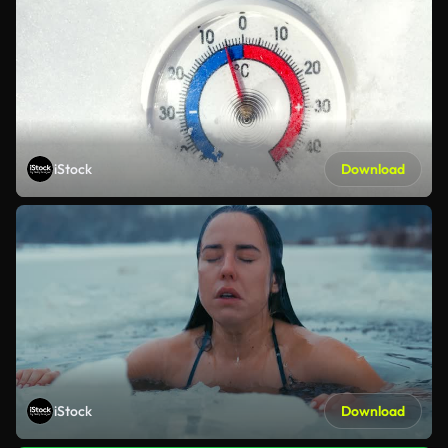
iStock
Download
iStock
Download