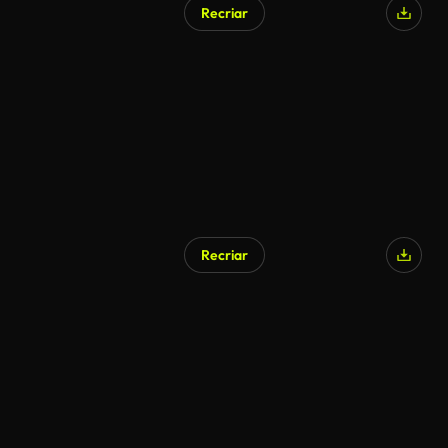
Recriar
Recriar