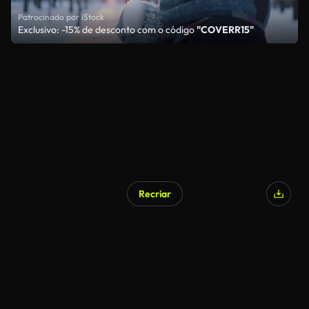
Patrocinado por iStock
Exclusivo: -15% de desconto com o código
"COVERR15"
Recriar