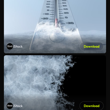
iStock
Download
iStock
Download