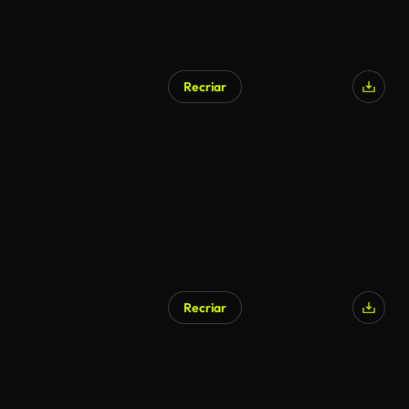
Recriar
Recriar