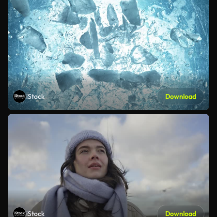
iStock
Download
iStock
Download