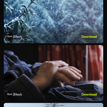
iStock
Download
iStock
Download