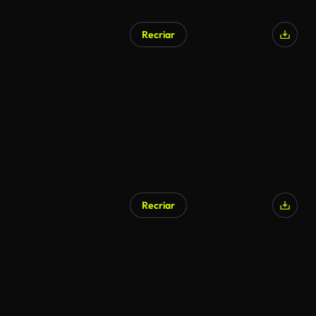
Recriar
Recriar