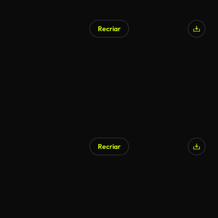
Recriar
Recriar