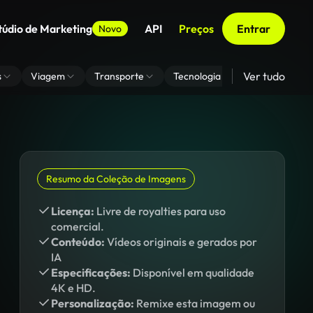
túdio de Marketing
API
Preços
Entrar
Novo
Ver tudo
s
Viagem
Transporte
Tecnologia
Zoom De Fundo
Resumo da Coleção de Imagens
Licença:
Livre de royalties para uso
comercial.
Conteúdo:
Vídeos originais e gerados por
IA
Especificações:
Disponível em qualidade
4K e HD.
Personalização:
Remixe esta imagem ou