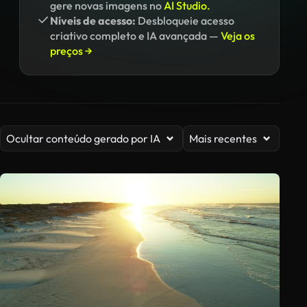
gere novas imagens no
AI Studio.
Níveis de acesso:
Desbloqueie acesso
criativo completo e IA avançada —
Veja os
preços →
Ocultar conteúdo gerado por IA
Mais recentes