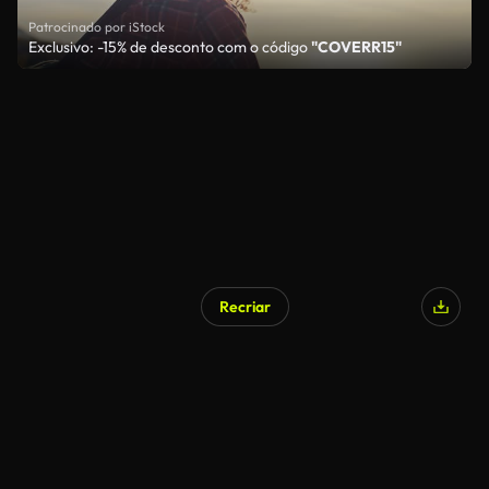
Patrocinado por iStock
Exclusivo: -15% de desconto com o código
"COVERR15"
Recriar