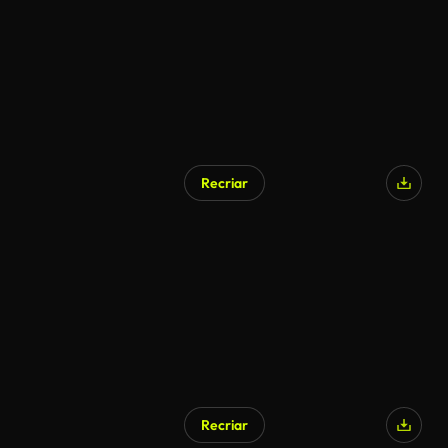
Recriar
Recriar