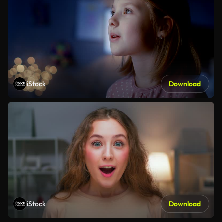
iStock
Download
iStock
Download