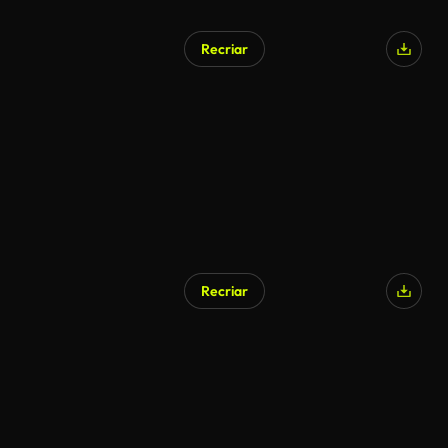
Recriar
Recriar