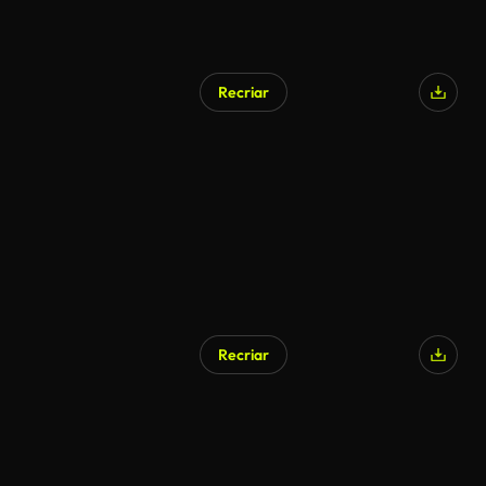
Recriar
Recriar