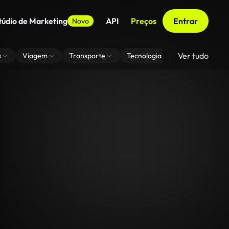
túdio de Marketing
API
Preços
Entrar
Novo
Ver tudo
s
Viagem
Transporte
Tecnologia
Zoom De Fundo