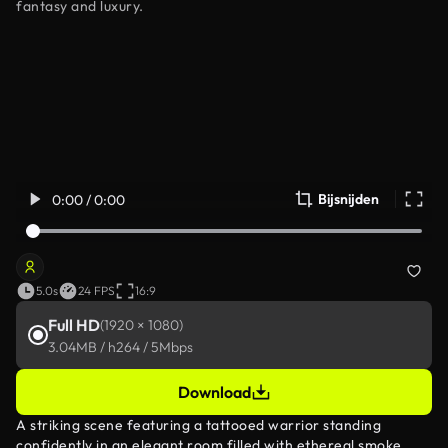
fantasy and luxury.
Bijsnijden
0:00 / 0:00
5.0s
24 FPS
16:9
Full HD
(1920 × 1080)
3.04MB / h264 / 5Mbps
Download
A striking scene featuring a tattooed warrior standing
confidently in an elegant room filled with ethereal smoke,