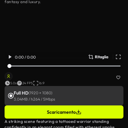
fantasy and luxury.
Ritaglia
0:00 / 0:00
5.0s
24 FPS
16:9
Full HD
(1920 × 1080)
3.04MB / h264 / 5Mbps
Scaricamento
A striking scene featuring a tattooed warrior standing
confidently in an elegant room filled with ethereal smoke,