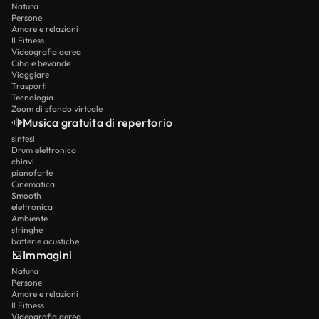
Natura
Persone
Amore e relazioni
Il Fitness
Videografia aerea
Cibo e bevande
Viaggiare
Trasporti
Tecnologia
Zoom di sfondo virtuale
Musica gratuita di repertorio
sintesi
Drum elettronico
chiavi
pianoforte
Cinematica
Smooth
elettronica
Ambiente
stringhe
batterie acustiche
Immagini
Natura
Persone
Amore e relazioni
Il Fitness
Videografia aerea