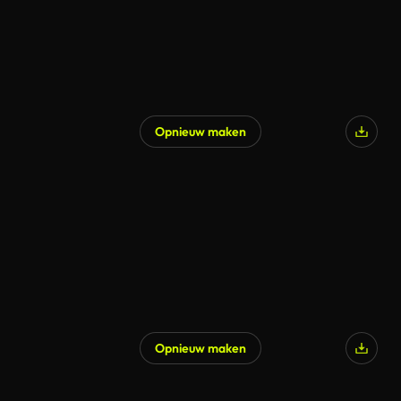
Opnieuw maken
Gegenereerd door AI
Opnieuw maken
Gegenereerd door AI