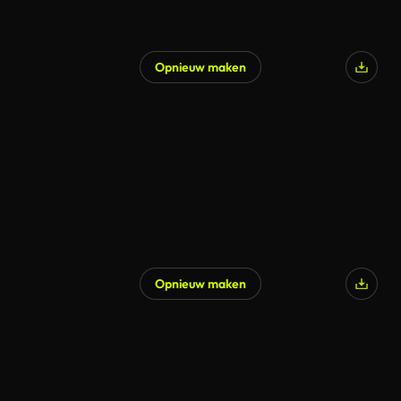
Opnieuw maken
Gegenereerd door AI
Opnieuw maken
Gegenereerd door AI