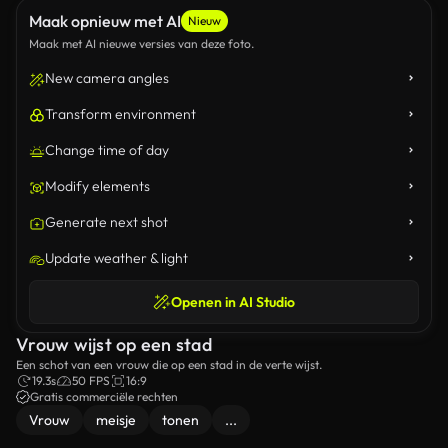
Maak opnieuw met AI
Nieuw
Maak met AI nieuwe versies van deze foto.
New camera angles
Transform environment
Change time of day
Modify elements
Generate next shot
Update weather & light
Openen in AI Studio
Vrouw wijst op een stad
Een schot van een vrouw die op een stad in de verte wijst.
19.3s
50 FPS
16:9
Gratis commerciële rechten
Vrouw
meisje
tonen
...