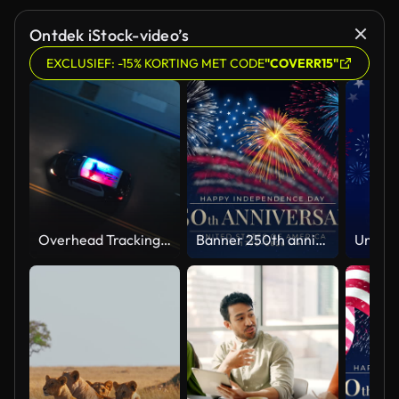
Ontdek iStock-video’s
EXCLUSIEF: -15% KORTING MET CODE
"COVERR15"
Overhead Tracking Drone Shot of a Police Car Driving on a City Street with Lights On at Night
Banner 250th anniversary of the USA. 250 years of independence. 4th of july 2026 usa independence day, video greeting card. US flag fireworks on blue sky background. Fourth of july. 4k seamless loop