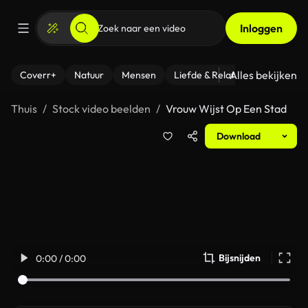
Inloggen
Alles bekijken
Coverr+
Natuur
Mensen
Liefde & Relaties
- Fitness
Thuis
Stock video beelden
Vrouw Wijst Op Een Stad
Download
Bijsnijden
0:00 / 0:00