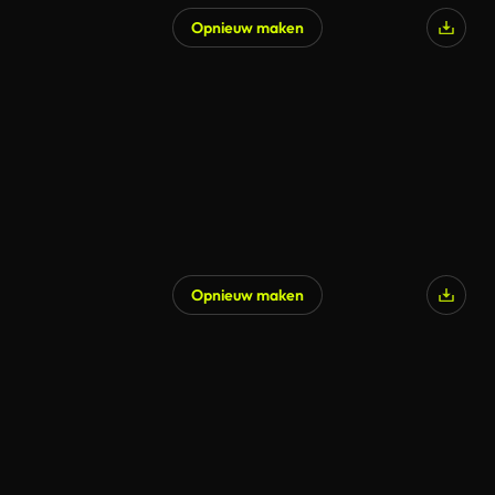
Opnieuw maken
Gegenereerd door AI
Opnieuw maken
Gegenereerd door AI