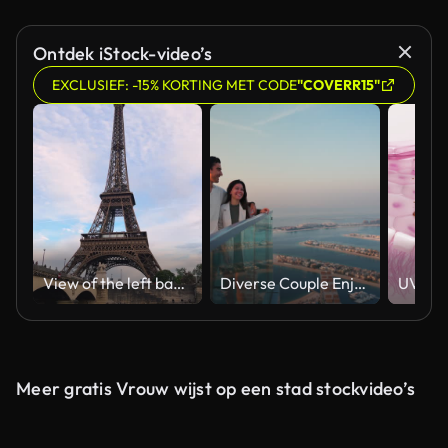
Gegenereerd door AI
Ontdek iStock-video’s
EXCLUSIEF: -15% KORTING MET CODE
"COVERR15"
View of the left bank of the Seine River, the Eiffel Tower, boats sailing on the river, the Quai Jacques-Chirac embankment and Pont d'Iena, Jena Bridge spanning the River Seine of Paris, France.
Diverse Couple Enjoying Sunset Views from High Rise Sky Deck Overlooking Palm Jumeirah
Meer gratis Vrouw wijst op een stad stockvideo’s