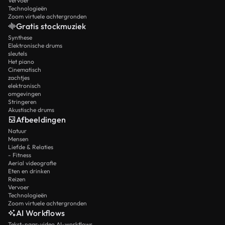
Vervoer
Technologieën
Zoom virtuele achtergronden
Gratis stockmuziek
Synthese
Elektronische drums
sleutels
Het piano
Cinematisch
zachtjes
elektronisch
omgevingen
Stringeren
Akustische drums
Afbeeldingen
Natuur
Mensen
Liefde & Relaties
- Fitness
Aerial videografie
Eten en drinken
Reizen
Vervoer
Technologieën
Zoom virtuele achtergronden
AI Workflows
Tekst-naar-video AI-workflows