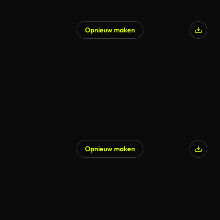
Opnieuw maken
Gegenereerd door AI
Opnieuw maken
Gegenereerd door AI