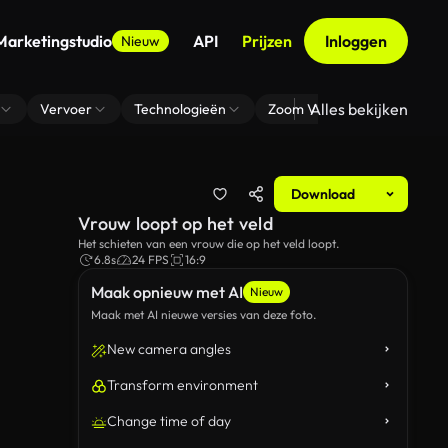
Marketingstudio
API
Prijzen
Inloggen
Nieuw
Alles bekijken
Vervoer
Technologieën
Zoom Virtuele Achtergrond
Download
Vrouw loopt op het veld
Het schieten van een vrouw die op het veld loopt.
6.8s
24 FPS
16:9
Maak opnieuw met AI
Nieuw
Maak met AI nieuwe versies van deze foto.
New camera angles
Transform environment
Change time of day