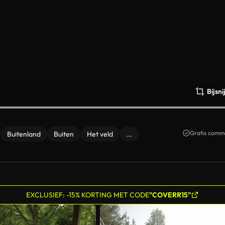
Bijsn
Gratis comme
Buitenland
Buiten
Het veld
...
EXCLUSIEF: -15% KORTING MET CODE
"COVERR15"