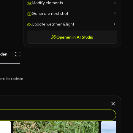
Modify elements
Generate next shot
Update weather & light
Openen in AI Studio
ijden
rciële rechten