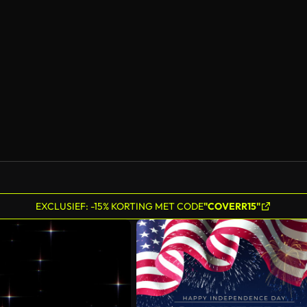
Gegenereerd door AI
EXCLUSIEF: -15% KORTING MET CODE
"COVERR15"