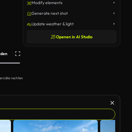
Modify elements
Generate next shot
Update weather & light
Openen in AI Studio
ijden
rciële rechten