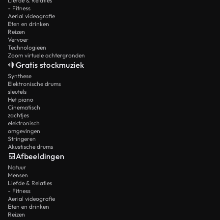
Liefde & Relaties
- Fitness
Aerial videografie
Eten en drinken
Reizen
Vervoer
Technologieën
Zoom virtuele achtergronden
Gratis stockmuziek
Synthese
Elektronische drums
sleutels
Het piano
Cinematisch
zachtjes
elektronisch
omgevingen
Stringeren
Akustische drums
Afbeeldingen
Natuur
Mensen
Liefde & Relaties
- Fitness
Aerial videografie
Eten en drinken
Reizen