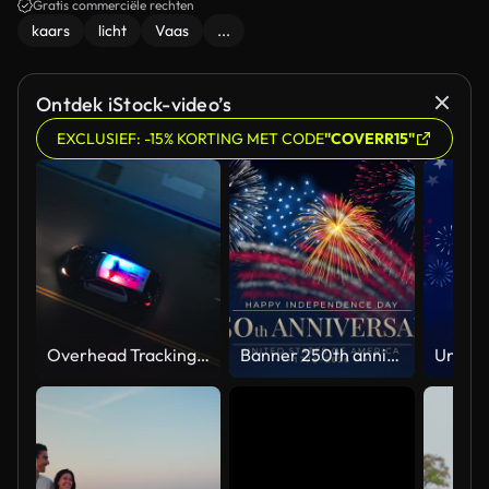
Gratis commerciële rechten
kaars
licht
Vaas
...
Ontdek iStock-video’s
EXCLUSIEF: -15% KORTING MET CODE
"COVERR15"
Overhead Tracking Drone Shot of a Police Car Driving on a City Street with Lights On at Night
Banner 250th anniversary of the USA. 250 years of independence. 4th of july 2026 usa independence day, video greeting card. US flag fireworks on blue sky background. Fourth of july. 4k seamless loop