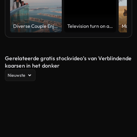
Diverse Couple Enjoying Sunset Views from High Rise Sky Deck Overlooking Palm Jumeirah
Television turn on and off. Switch on tv effect, switch off tv effect. Turn on Lcd TV effect, turn off TV effect . Led Tv on and off on black background
Gerelateerde gratis stockvideo’s van Verblindende
kaarsen in het donker
Nieuwste