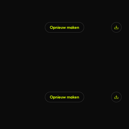
Opnieuw maken
Gegenereerd door AI
Opnieuw maken
Gegenereerd door AI