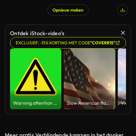
Opnieuw maken
Ontdek iStock-video’s
EXCLUSIEF: -15% KORTING MET CODE
"COVERR15"
Warning attention yellow hazard message street sign 4k green screen caution animation
Slow American flag at sunset during Memorial Day in the United States
Meer gratis Verblindende kaarsen in het donker