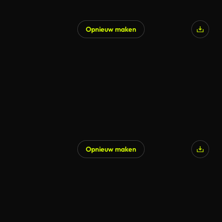
Opnieuw maken
Gegenereerd door AI
Opnieuw maken
Gegenereerd door AI