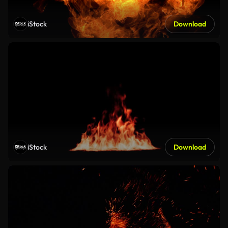
iStock
Download
iStock
Download