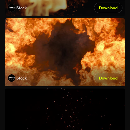
iStock
Download
iStock
Download