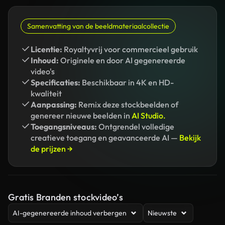
Samenvatting van de beeldmateriaalcollectie
Licentie:
Royaltyvrij voor commercieel gebruik
Inhoud:
Originele en door AI gegenereerde
video's
Specificaties:
Beschikbaar in 4K en HD-
kwaliteit
Aanpassing:
Remix deze stockbeelden of
genereer nieuwe beelden in
AI Studio.
Toegangsniveaus:
Ontgrendel volledige
creatieve toegang en geavanceerde AI —
Bekijk
de prijzen →
Gratis Branden stockvideo’s
AI-gegenereerde inhoud verbergen
Nieuwste