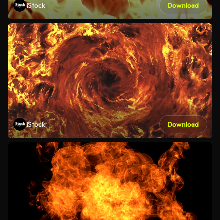
iStock
Download
iStock
Download