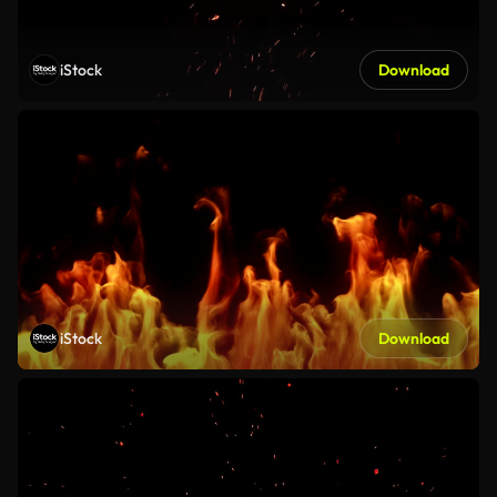
iStock
Download
iStock
Download