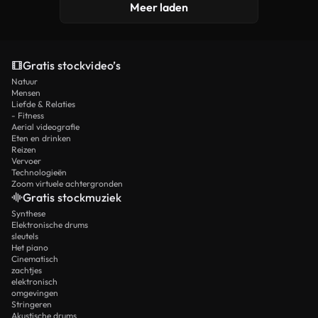
Meer laden
Gratis stockvideo’s
Natuur
Mensen
Liefde & Relaties
- Fitness
Aerial videografie
Eten en drinken
Reizen
Vervoer
Technologieën
Zoom virtuele achtergronden
Gratis stockmuziek
Synthese
Elektronische drums
sleutels
Het piano
Cinematisch
zachtjes
elektronisch
omgevingen
Stringeren
Akustische drums