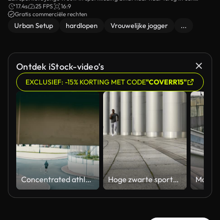
ponytail, zich voor te bereiden op een race in de stad.
17.4s
25 FPS
16:9
Gratis commerciële rechten
Urban Setup
hardlopen
Vrouwelijke jogger
...
Ontdek iStock-video’s
EXCLUSIEF: -15% KORTING MET CODE
"COVERR15"
Concentrated athlete running down the road
Hoge zwarte sportman opleiding voor marathon in vrije tijd, toegewijde concurrent