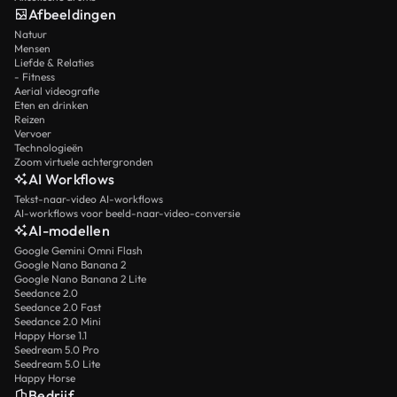
Afbeeldingen
Natuur
Mensen
Liefde & Relaties
- Fitness
Aerial videografie
Eten en drinken
Reizen
Vervoer
Technologieën
Zoom virtuele achtergronden
AI Workflows
Tekst-naar-video AI-workflows
AI-workflows voor beeld-naar-video-conversie
AI-modellen
Google Gemini Omni Flash
Google Nano Banana 2
Google Nano Banana 2 Lite
Seedance 2.0
Seedance 2.0 Fast
Seedance 2.0 Mini
Happy Horse 1.1
Seedream 5.0 Pro
Seedream 5.0 Lite
Happy Horse
Bedrijf