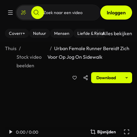
Inloggen
Alles bekijken
Coverr+
Natuur
Mensen
Liefde & Relaties
- Fitness
Thuis
Urban Female Runner Bereidt Zich
Stock video
Voor Op Jog On Sidewalk
beelden
Download
Bijsnijden
0:00 / 0:00