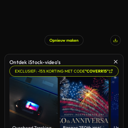
Opnieuw maken
Ontdek iStock-video’s
EXCLUSIEF: -15% KORTING MET CODE
"COVERR15"
Overhead Tracking Drone Shot of a Police Car Driving on a City Street with Lights On at Night
Banner 250th anniversary of the USA. 250 years of independence. 4th of july 2026 usa independence day, video greeting card. US flag fireworks on blue sky background. Fourth of july. 4k seamless loop