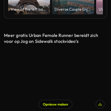
View of the left bank of the Seine River, the Eiffel Tower, boats sailing on the river, the Quai Jacques-Chirac embankment and Pont d'Iena, Jena Bridge spanning the River Seine of Paris, France.
Diverse Couple Enjoying Sunset Views from High Rise Sky Deck Overlooking Palm Jumeirah
Meer gratis Urban Female Runner bereidt zich
voor op Jog on Sidewalk stockvideo’s
Opnieuw maken