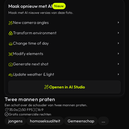
Maak opnieuw met AI
Nieuw
Maak met AI nieuwe versies van deze foto.
New camera angles
Transform environment
Change time of day
Modify elements
Generate next shot
Update weather & light
Openen in AI Studio
Twee mannen praten
Een schot over de schouder van twee mannen praten.
35.0s
50 FPS
16:9
Gratis commerciële rechten
jongens
homoseksualiteit
Gemeenschap
...