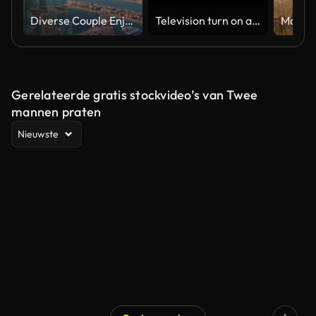
Diverse Couple Enjoying Sunset Views from High Rise Sky Deck Overlooking Palm Jumeirah
Television turn on and off. Switch on tv effect, switch off tv effect. Turn on Lcd TV effect, turn off TV effect . Led Tv on and off on black background
Gerelateerde gratis stockvideo’s van Twee
mannen praten
Nieuwste