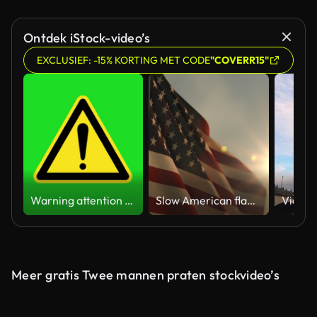
Ontdek iStock-video’s
EXCLUSIEF: -15% KORTING MET CODE
"COVERR15"
Warning attention yellow hazard message street sign 4k green screen caution animation
Slow American flag at sunset during Memorial Day in the United States
Meer gratis Twee mannen praten stockvideo’s