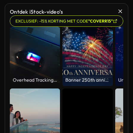
Ontdek iStock-video’s
EXCLUSIEF: -15% KORTING MET CODE
"COVERR15"
Overhead Tracking Drone Shot of a Police Car Driving on a City Street with Lights On at Night
Banner 250th anniversary of the USA. 250 years of independence. 4th of july 2026 usa independence day, video greeting card. US flag fireworks on blue sky background. Fourth of july. 4k seamless loop