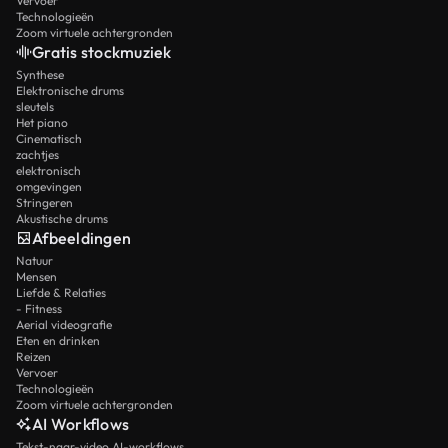
Vervoer
Technologieën
Zoom virtuele achtergronden
Gratis stockmuziek
Synthese
Elektronische drums
sleutels
Het piano
Cinematisch
zachtjes
elektronisch
omgevingen
Stringeren
Akustische drums
Afbeeldingen
Natuur
Mensen
Liefde & Relaties
- Fitness
Aerial videografie
Eten en drinken
Reizen
Vervoer
Technologieën
Zoom virtuele achtergronden
AI Workflows
Tekst-naar-video AI-workflows