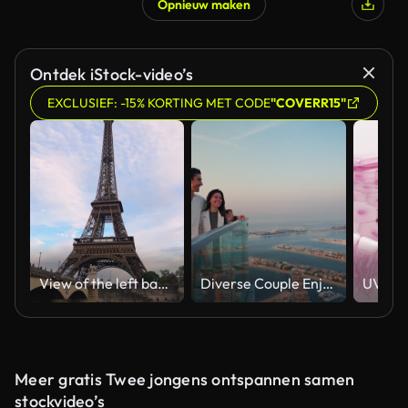
Opnieuw maken
Ontdek iStock-video’s
EXCLUSIEF: -15% KORTING MET CODE
"COVERR15"
View of the left bank of the Seine River, the Eiffel Tower, boats sailing on the river, the Quai Jacques-Chirac embankment and Pont d'Iena, Jena Bridge spanning the River Seine of Paris, France.
Diverse Couple Enjoying Sunset Views from High Rise Sky Deck Overlooking Palm Jumeirah
Meer gratis Twee jongens ontspannen samen
stockvideo’s