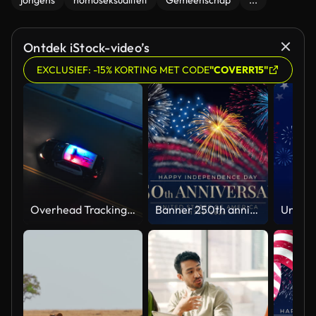
jongens
homoseksualiteit
Gemeenschap
...
Ontdek iStock-video’s
EXCLUSIEF: -15% KORTING MET CODE
"COVERR15"
Overhead Tracking Drone Shot of a Police Car Driving on a City Street with Lights On at Night
Banner 250th anniversary of the USA. 250 years of independence. 4th of july 2026 usa independence day, video greeting card. US flag fireworks on blue sky background. Fourth of july. 4k seamless loop