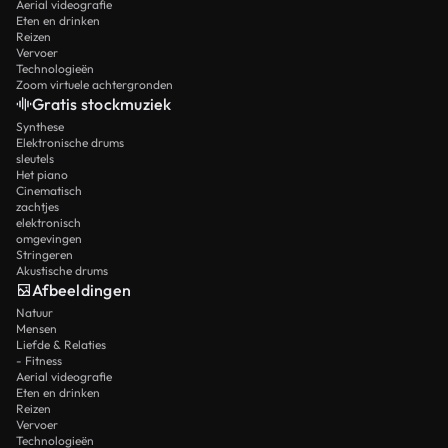
Aerial videografie
Eten en drinken
Reizen
Vervoer
Technologieën
Zoom virtuele achtergronden
Gratis stockmuziek
Synthese
Elektronische drums
sleutels
Het piano
Cinematisch
zachtjes
elektronisch
omgevingen
Stringeren
Akustische drums
Afbeeldingen
Natuur
Mensen
Liefde & Relaties
- Fitness
Aerial videografie
Eten en drinken
Reizen
Vervoer
Technologieën