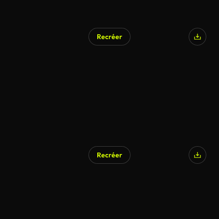
Recréer
Recréer