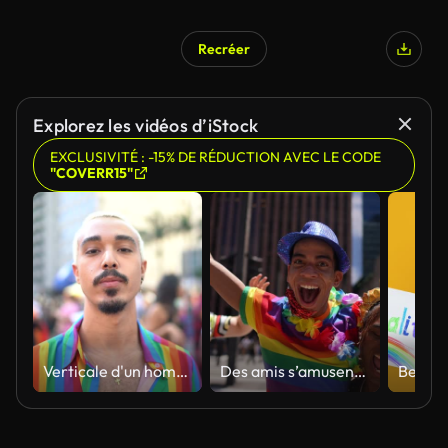
Recréer
Explorez les vidéos d’iStock
EXCLUSIVITÉ : -15% DE RÉDUCTION AVEC LE CODE
"COVERR15"
Verticale d'un homme pendant le défilé LGBTQI
Des amis s’amusent au carnaval de rue