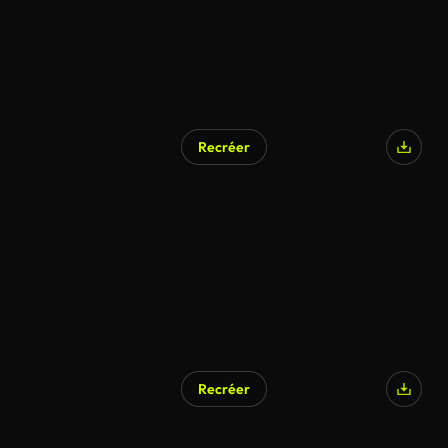
Recréer
Recréer