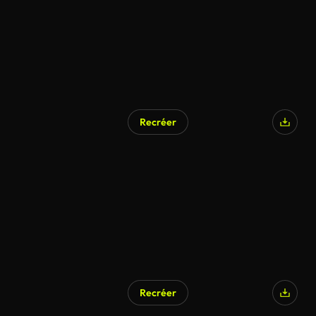
Recréer
Recréer