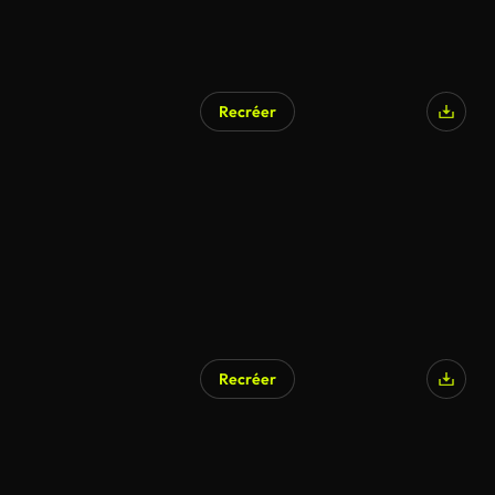
Recréer
Recréer