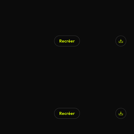
Recréer
Recréer