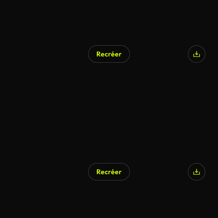
Recréer
Recréer