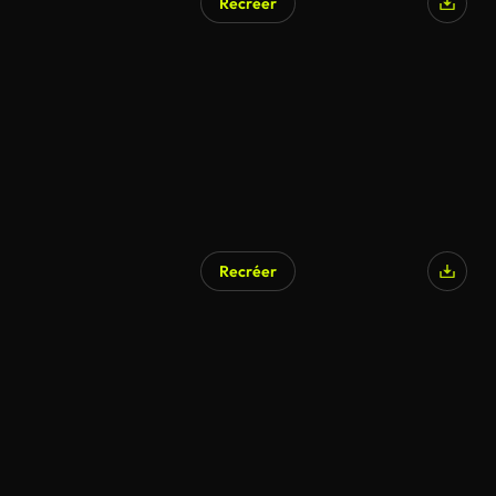
Recréer
Recréer