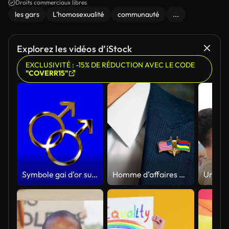
Droits commerciaux libres
les gars
L’homosexualité
communauté
...
Explorez les vidéos d’iStock
EXCLUSIVITÉ : -15% DE RÉDUCTION AVEC LE CODE
"COVERR15"
Symbole gai d'or sur un fond d'écran bleu
Homme d’affaires marchant vers la caméra avec un ami pays drapeaux Pin États-Unis d’Amérique - Mauritius.mov