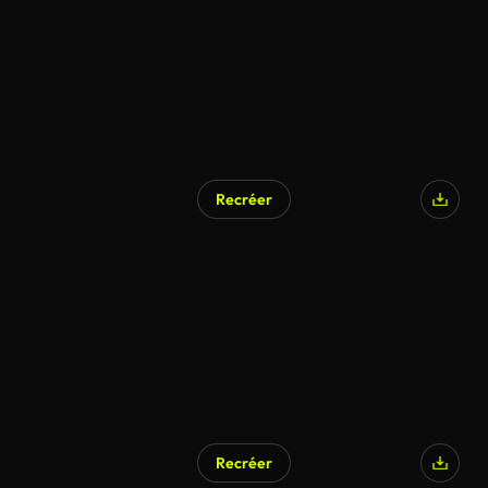
Recréer
Recréer