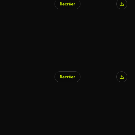
Recréer
Recréer