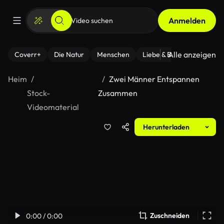
Anmelden
Alle anzeigen
Coverr+
Die Natur
Menschen
Liebe & Beziehungen
F
Heim
Zwei Männer Entspannen
Stock-
Zusammen
Videomaterial
Herunterladen
Zuschneiden
0:00 / 0:00