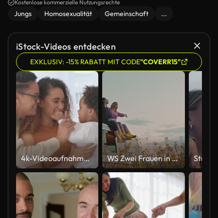
Kostenlose kommerzielle Nutzungsrechte
Jungs
Homosexualität
Gemeinschaft
...
iStock-Videos entdecken
EXKLUSIV: -15% RABATT MIT CODE
"COVERR15"
4k-Videoaufnahmen eines jungen Paares, das zu Hause in seinem Wohnzimmer steht und sich mit seiner entzückenden Tochter verbindet
WS Zwei Frauen in Umarmung sitzen in der Abenddämmerung auf dem Dach eines Wohnmobils, das auf dem Rapsfeld geparkt ist