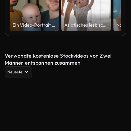
Ein Video-Portrait einer homosexuellen männlichen Familie
Asiatisches lesbisches Paar kümmert sich liebevoll um seinen kleinen Jungen und zieht ihn zu Hause groß. Zwei Mütter teilen einen zärtlichen Moment, während sie das Baby bei seinen ersten Schritten im Wohnzimmer unterstützen und eine warme familiäre
Verwandte kostenlose Stockvideos von Zwei
Männer entspannen zusammen
Neueste