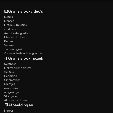
Gratis stockvideo’s
Natuur
Mensen
Liefde & Relaties
- Fitness
Aerial videografie
Eten en drinken
Reizen
Vervoer
Technologieën
Zoom virtuele achtergronden
Gratis stockmuziek
Synthese
Elektronische drums
sleutels
Het piano
Cinematisch
zachtjes
elektronisch
omgevingen
Stringeren
Akustische drums
Afbeeldingen
Natuur