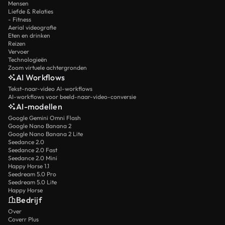
Mensen
Liefde & Relaties
- Fitness
Aerial videografie
Eten en drinken
Reizen
Vervoer
Technologieën
Zoom virtuele achtergronden
AI Workflows
Tekst-naar-video AI-workflows
AI-workflows voor beeld-naar-video-conversie
AI-modellen
Google Gemini Omni Flash
Google Nano Banana 2
Google Nano Banana 2 Lite
Seedance 2.0
Seedance 2.0 Fast
Seedance 2.0 Mini
Happy Horse 1.1
Seedream 5.0 Pro
Seedream 5.0 Lite
Happy Horse
Bedrijf
Over
Coverr Plus