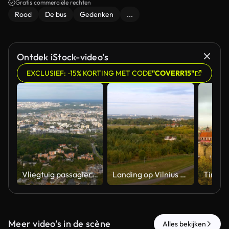
Gratis commerciële rechten
Rood
De bus
Gedenken
...
Ontdek iStock-video’s
EXCLUSIEF: -15% KORTING MET CODE
"COVERR15"
Vliegtuig passagier weergave vliegen boven Vilnius Old Town
Landing op Vilnius Airport in Litouwen 2 clips
Meer video’s in de scène
Alles bekijken