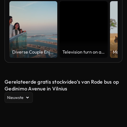
Diverse Couple Enjoying Sunset Views from High Rise Sky Deck Overlooking Palm Jumeirah
Television turn on and off. Switch on tv effect, switch off tv effect. Turn on Lcd TV effect, turn off TV effect . Led Tv on and off on black background
Gerelateerde gratis stockvideo’s van Rode bus op
Gedinimo Avenue in Vilnius
Nieuwste