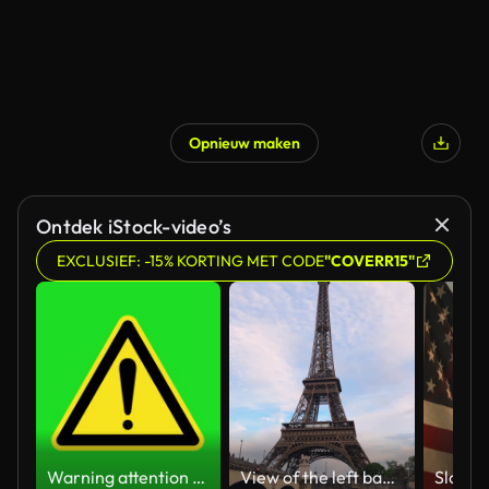
Opnieuw maken
Ontdek iStock-video’s
EXCLUSIEF: -15% KORTING MET CODE
"COVERR15"
Warning attention yellow hazard message street sign 4k green screen caution animation
View of the left bank of the Seine River, the Eiffel Tower, boats sailing on the river, the Quai Jacques-Chirac embankment and Pont d'Iena, Jena Bridge spanning the River Seine of Paris, France.