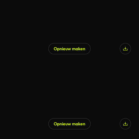
Opnieuw maken
Gegenereerd door AI
Opnieuw maken
Gegenereerd door AI