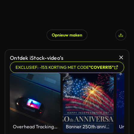
Opnieuw maken
Ontdek iStock-video’s
EXCLUSIEF: -15% KORTING MET CODE
"COVERR15"
Overhead Tracking Drone Shot of a Police Car Driving on a City Street with Lights On at Night
Banner 250th anniversary of the USA. 250 years of independence. 4th of july 2026 usa independence day, video greeting card. US flag fireworks on blue sky background. Fourth of july. 4k seamless loop