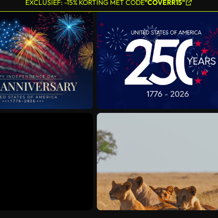
EXCLUSIEF: -15% KORTING MET CODE
"COVERR15"