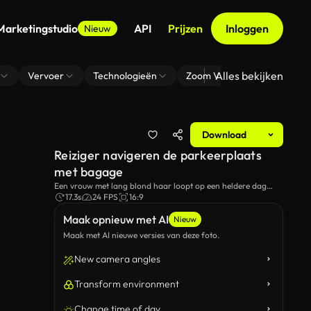
Marketingstudio
API
Prijzen
Inloggen
Nieuw
Alles bekijken
Vervoer
Technologieën
Zoom Virtuele Achtergrond
Download
Reiziger navigeren de parkeerplaats
met bagage
Een vrouw met lang blond haar loopt op een heldere dag
door een parkeerplaats en trekt een koffer achter haar.
17.3s
24 FPS
16:9
Maak opnieuw met AI
Nieuw
Maak met AI nieuwe versies van deze foto.
New camera angles
Transform environment
Change time of day