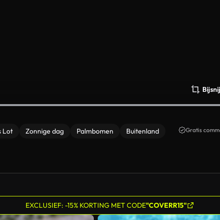
Bijsn
Gratis comme
 Lot
Zonnige dag
Palmbomen
Buitenland
EXCLUSIEF: -15% KORTING MET CODE
"COVERR15"