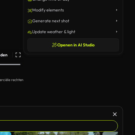
Modify elements
Generate next shot
Update weather & light
Openen in AI Studio
ijden
rciële rechten