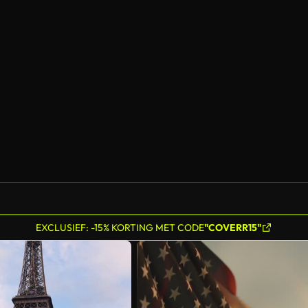
Gegenereerd door AI
EXCLUSIEF: -15% KORTING MET CODE
"COVERR15"