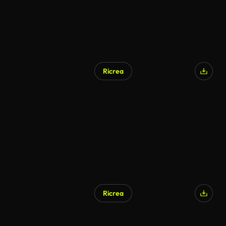
Ricrea
Generato da IA
Ricrea
Generato da IA