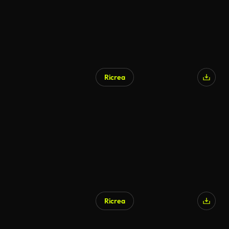
Ricrea
Generato da IA
Ricrea
Generato da IA