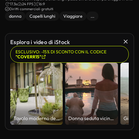
giorno luminoso, tirando una valigia dietro di lei.
17.3s
24 FPS
16:9
Diritti commerciali gratuiti
donna
Capelli lunghi
Viaggiare
...
Esplora i video di iStock
ESCLUSIVO: -15% DI SCONTO CON IL CODICE
"COVERR15"
Tavolo moderno del ristorante con un terrario di vetro con piante succulente, bicchieri verdi e stoviglie eleganti, che riflettono una cucina sostenibile e un design di ospitalità contemporanea.
Donna seduta vicino alla piscina godendosi la vista al tramonto sull'oceano