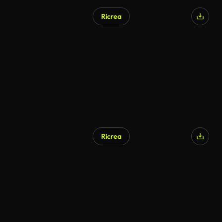
Ricrea
Generato da IA
Ricrea
Generato da IA