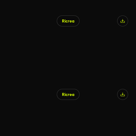
Ricrea
Ricrea
Generato da IA