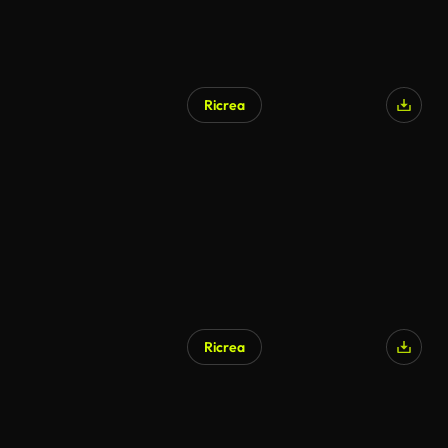
Ricrea
Generato da IA
Ricrea
Generato da IA