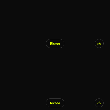
Ricrea
Generato da IA
Ricrea