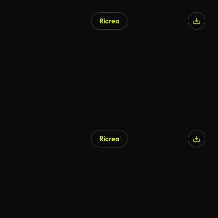
Ricrea
Generato da IA
Ricrea
Generato da IA