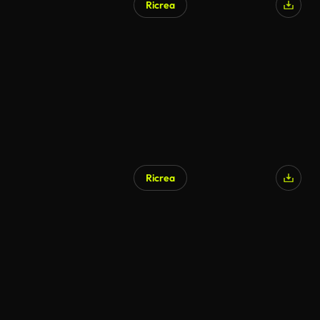
Ricrea
Generato da IA
Ricrea
Generato da IA