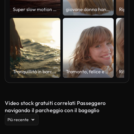
Super slow motion di capelli castani flui
giovane donna hanno problemi di perdita di capelli
Tranquillità in barca a vela: una mano accarezza la superficie dell'acqua del mare da una barca al tramonto
Tramonto, felice e volto di donna dall'oceano per le vacanze estive, le vacanze e il fine settimana in mare. Viaggio, zenzero e ritratto di persona con fiducia, felicità e gioia per divertimento, relax e calma nella natura
Video stock gratuiti correlati Passeggero
navigando il parcheggio con il bagaglio
Più recente