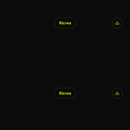
Ricrea
Generato da IA
Ricrea
Generato da IA