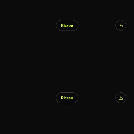
Ricrea
Ricrea