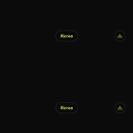
Ricrea
Ricrea