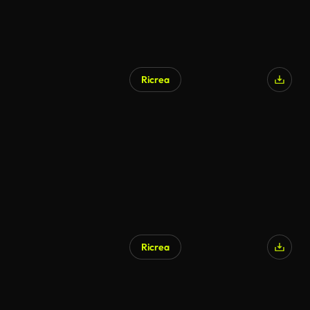
Ricrea
Ricrea
Generato da IA