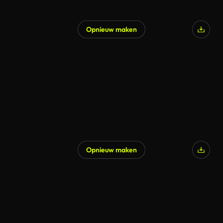
Opnieuw maken
Gegenereerd door AI
Opnieuw maken
Gegenereerd door AI