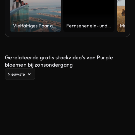
Vielfältiges Paar genießt den Sonnenuntergangsblick vom Hochhaus Sky Deck mit Blick auf Palm Jumeirah
Fernseher ein- und ausgeschaltet. TV-Effekt einschalten, TV-Effekt ausschalten. Schalte den LCD-TV-Effekt ein, schalte den TV-Effekt aus. LED-Fernseher an und aus auf schwarzem Hintergrund
Gerelateerde gratis stockvideo’s van Purple
bloemen bij zonsondergang
Nieuwste