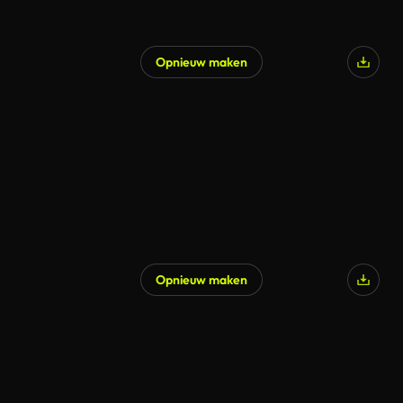
Opnieuw maken
Gegenereerd door AI
Opnieuw maken
Gegenereerd door AI