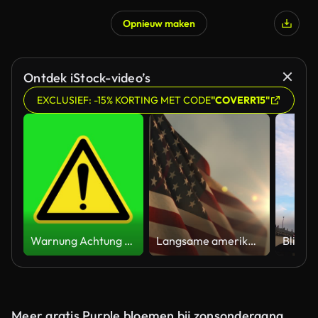
Opnieuw maken
Gegenereerd door AI
Ontdek iStock-video’s
EXCLUSIEF: -15% KORTING MET CODE
"COVERR15"
Warnung Achtung gelb gefahrenmeldung Straßenschild 4k grüner Bildschirm Vorsicht Animation
Langsame amerikanische Flagge bei Sonnenuntergang während des Memorial Day in den Vereinigten Staaten
Meer gratis Purple bloemen bij zonsondergang