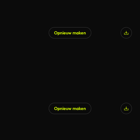
Opnieuw maken
Gegenereerd door AI
Opnieuw maken
Gegenereerd door AI