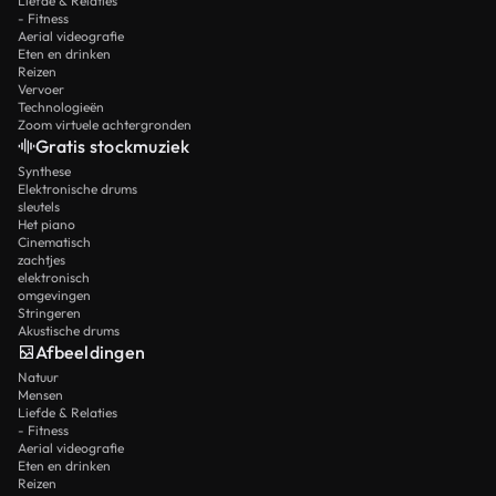
Liefde & Relaties
- Fitness
Aerial videografie
Eten en drinken
Reizen
Vervoer
Technologieën
Zoom virtuele achtergronden
Gratis stockmuziek
Synthese
Elektronische drums
sleutels
Het piano
Cinematisch
zachtjes
elektronisch
omgevingen
Stringeren
Akustische drums
Afbeeldingen
Natuur
Mensen
Liefde & Relaties
- Fitness
Aerial videografie
Eten en drinken
Reizen