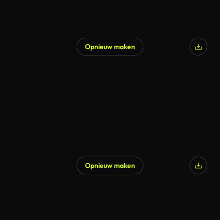
Opnieuw maken
Gegenereerd door AI
Opnieuw maken
Gegenereerd door AI