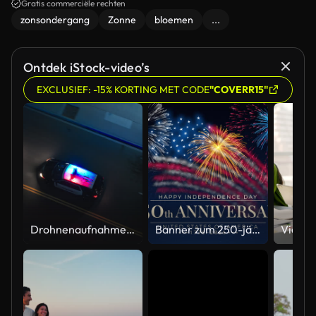
Gratis commerciële rechten
zonsondergang
Zonne
bloemen
...
Ontdek iStock-video’s
EXCLUSIEF: -15% KORTING MET CODE
"COVERR15"
Drohnenaufnahme aus der Luft eines Polizeiautos, das nachts mit eingeschaltetem Licht auf einer Stadtstraße fährt
Banner zum 250-jährigen Jubiläum der USA. 250 Jahre Unabhängigkeit. 4. Juli 2026, US-Unabhängigkeitstag, Video-Grußkarte. US-Flaggen-Feuerwerk auf blauem Himmelshintergrund. Vierter Juli. 4K nahtlose Schleife