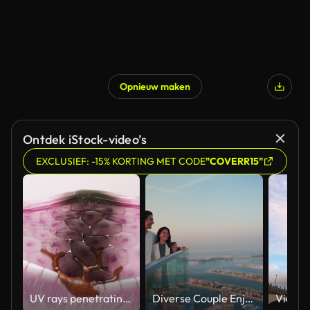
Opnieuw maken
Ontdek iStock-video’s
EXCLUSIEF: -15% KORTING MET CODE
"COVERR15"
UV rays penetrating skin for melanin synthesis and melasma 3D animation
Diverse Couple Enjoying Sunset Views from High Rise Sky Deck Overlooking Palm Jumeirah