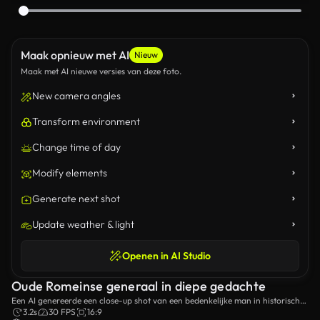
Maak opnieuw met AI
Nieuw
Maak met AI nieuwe versies van deze foto.
New camera angles
Transform environment
Change time of day
Modify elements
Generate next shot
Update weather & light
Openen in AI Studio
Oude Romeinse generaal in diepe gedachte
Een AI genereerde een close-up shot van een bedenkelijke man in historische
Romeinse militaire kleding, exemplaar van leiderschap en contemplatie.
3.2s
30 FPS
16:9