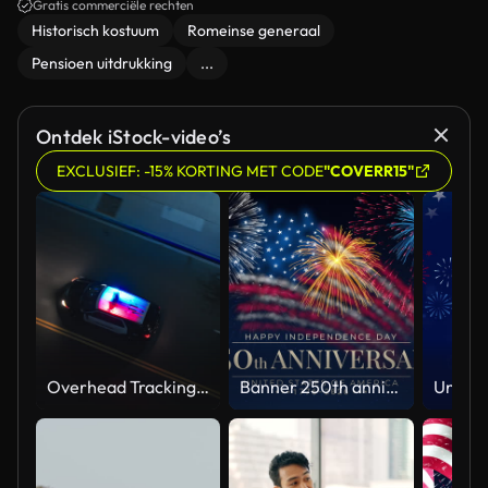
Gratis commerciële rechten
Historisch kostuum
Romeinse generaal
Pensioen uitdrukking
...
Ontdek iStock-video’s
EXCLUSIEF: -15% KORTING MET CODE
"COVERR15"
Overhead Tracking Drone Shot of a Police Car Driving on a City Street with Lights On at Night
Banner 250th anniversary of the USA. 250 years of independence. 4th of july 2026 usa independence day, video greeting card. US flag fireworks on blue sky background. Fourth of july. 4k seamless loop