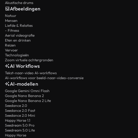
Akustische drums
Afbeeldingen
Natuur
Mensen
Liefde & Relaties
- Fitness
Aerial videografie
Eten en drinken
Reizen
Vervoer
Technologieën
Zoom virtuele achtergronden
AI Workflows
Tekst-naar-video AI-workflows
AI-workflows voor beeld-naar-video-conversie
AI-modellen
Google Gemini Omni Flash
Google Nano Banana 2
Google Nano Banana 2 Lite
Seedance 2.0
Seedance 2.0 Fast
Seedance 2.0 Mini
Happy Horse 1.1
Seedream 5.0 Pro
Seedream 5.0 Lite
Happy Horse