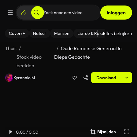
Inloggen
Alles bekijken
Coverr+
Natuur
Mensen
Liefde & Relaties
- Fitness
Thuis
Oude Romeinse Generaal In
Stock video
Diepe Gedachte
beelden
Kyrannio M
Download
Bijsnijden
0:00 / 0:00