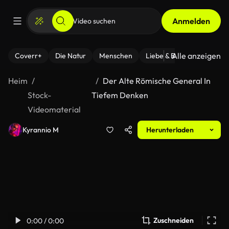
Anmelden
Alle anzeigen
Coverr+
Die Natur
Menschen
Liebe & Beziehungen
F
Heim
Der Alte Römische General In
Stock-
Tiefem Denken
Videomaterial
Kyrannio M
Herunterladen
Zuschneiden
0:00 / 0:00