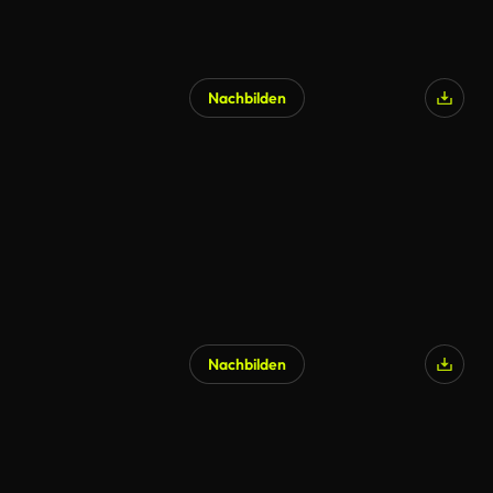
Nachbilden
KI-generiert
Nachbilden
KI-generiert