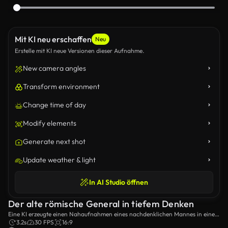
Mit KI neu erschaffen
Neu
Erstelle mit KI neue Versionen dieser Aufnahme.
New camera angles
Transform environment
Change time of day
Modify elements
Generate next shot
Update weather & light
In AI Studio öffnen
Der alte römische General in tiefem Denken
Eine KI erzeugte einen Nahaufnahmen eines nachdenklichen Mannes in einem
historischen römischen Militäranzug, der Führung und Kontemplation
3.2s
30 FPS
16:9