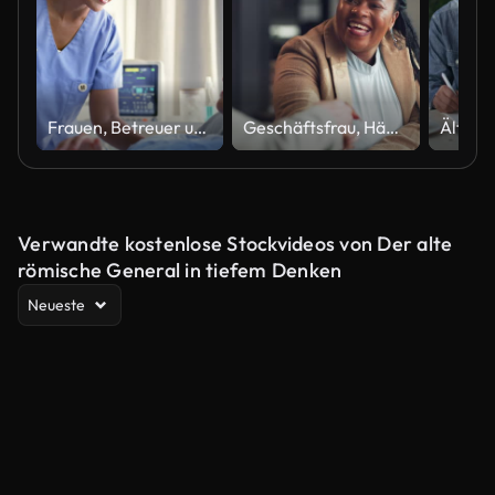
Frauen, Betreuer und Patient im Krankenhaus im Bett mit Lächeln zur Untersuchung, Unterstützung und Hilfe. Menschen, Krankenschwestern und glücklich über Fortschritte oder Genesung für das Gesundheitswesen mit Beratung, Gespräch und Vertrauen
Geschäftsfrau, Händedruck und Vorstellungsgespräch in der Personalberatung, Begrüßung und Partnerschaft oder Deal. Professionelle Kunden schütteln Hände für Rekrutierung, Personaleinstellung und Dankeschön oder Glückwünsche
Verwandte kostenlose Stockvideos von Der alte
römische General in tiefem Denken
Neueste