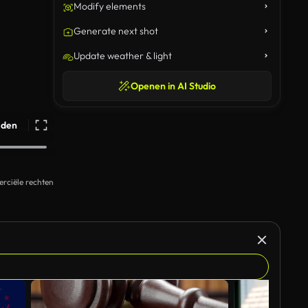
Modify elements
Generate next shot
Update weather & light
Openen in AI Studio
ijden
rciële rechten