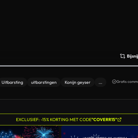
Bijsn
Gratis comme
Uitbarsting
uitbarstingen
Konijn geyser
...
EXCLUSIEF: -15% KORTING MET CODE
"COVERR15"