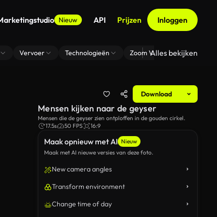
Marketingstudio
API
Prijzen
Inloggen
Nieuw
Alles bekijken
Vervoer
Technologieën
Zoom Virtuele Achtergrond
Download
Mensen kijken naar de geyser
Mensen die de geyser zien ontploffen in de gouden cirkel.
17.5s
50 FPS
16:9
Maak opnieuw met AI
Nieuw
Maak met AI nieuwe versies van deze foto.
New camera angles
Transform environment
Change time of day