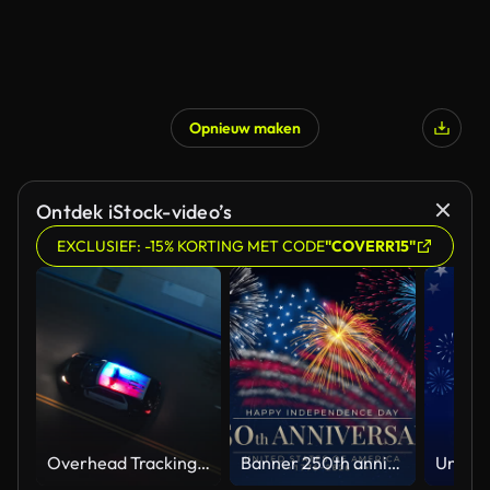
Opnieuw maken
Ontdek iStock-video’s
EXCLUSIEF: -15% KORTING MET CODE
"COVERR15"
Overhead Tracking Drone Shot of a Police Car Driving on a City Street with Lights On at Night
Banner 250th anniversary of the USA. 250 years of independence. 4th of july 2026 usa independence day, video greeting card. US flag fireworks on blue sky background. Fourth of july. 4k seamless loop