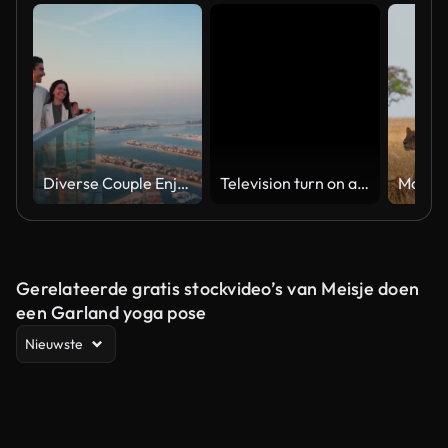
Diverse Couple Enjoying Sunset Views from High Rise Sky Deck Overlooking Palm Jumeirah
Television turn on and off. Switch on tv effect, switch off tv effect. Turn on Lcd TV effect, turn off TV effect . Led Tv on and off on black background
Gerelateerde gratis stockvideo’s van Meisje doen
een Garland yoga pose
Nieuwste