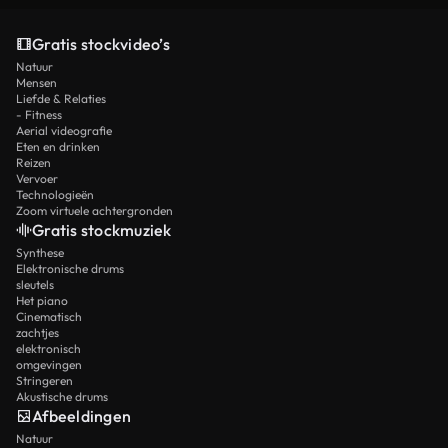
Gratis stockvideo’s
Natuur
Mensen
Liefde & Relaties
- Fitness
Aerial videografie
Eten en drinken
Reizen
Vervoer
Technologieën
Zoom virtuele achtergronden
Gratis stockmuziek
Synthese
Elektronische drums
sleutels
Het piano
Cinematisch
zachtjes
elektronisch
omgevingen
Stringeren
Akustische drums
Afbeeldingen
Natuur