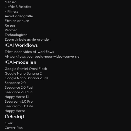
Mensen
Liefde & Relaties
- Fitness
Aerial videografie
Eten en drinken
Reizen
Vervoer
Technologieën
Zoom virtuele achtergronden
AI Workflows
Tekst-naar-video AI-workflows
AI-workflows voor beeld-naar-video-conversie
AI-modellen
Google Gemini Omni Flash
Google Nano Banana 2
Google Nano Banana 2 Lite
Seedance 2.0
Seedance 2.0 Fast
Seedance 2.0 Mini
Happy Horse 1.1
Seedream 5.0 Pro
Seedream 5.0 Lite
Happy Horse
Bedrijf
Over
Coverr Plus