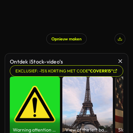
Opnieuw maken
Ontdek iStock-video’s
EXCLUSIEF: -15% KORTING MET CODE
"COVERR15"
Warning attention yellow hazard message street sign 4k green screen caution animation
View of the left bank of the Seine River, the Eiffel Tower, boats sailing on the river, the Quai Jacques-Chirac embankment and Pont d'Iena, Jena Bridge spanning the River Seine of Paris, France.