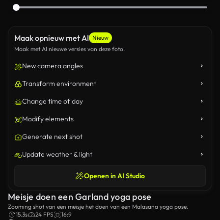
Maak opnieuw met AI
Nieuw
Maak met AI nieuwe versies van deze foto.
New camera angles
Transform environment
Change time of day
Modify elements
Generate next shot
Update weather & light
Openen in AI Studio
Meisje doen een Garland yoga pose
Zooming shot van een meisje het doen van een Malasana yoga pose.
15.3s
24 FPS
16:9