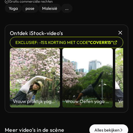
Gratis commerciële rechten
Yoga
pose
Maleisië
...
Ontdek iStock-video’s
EXCLUSIEF: -15% KORTING MET CODE
"COVERR15"
Vrouw praktijk yoga oefening
Vrouw Oefen yoga oefening
Meer video’s in de scène
Alles bekijken