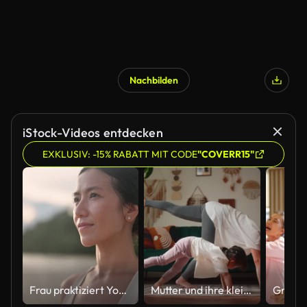
Nachbilden
iStock-Videos entdecken
EXKLUSIV: -15% RABATT MIT CODE
"COVERR15"
Frau praktiziert Yoga am Strand
Mutter und ihre kleine Tochter praktizieren Yoga im Wohnzimmer zu Hause