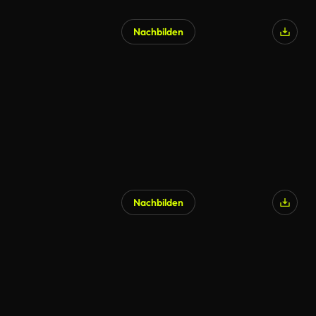
Nachbilden
Nachbilden