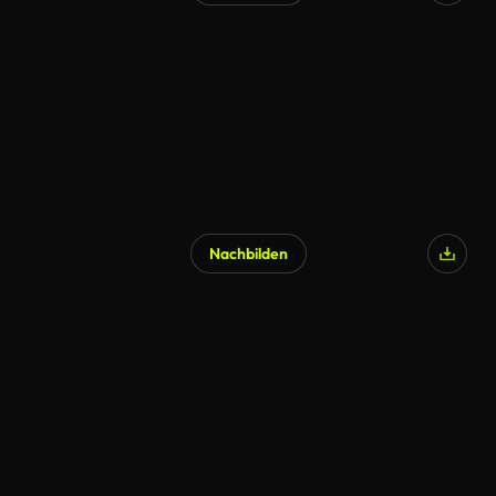
Nachbilden