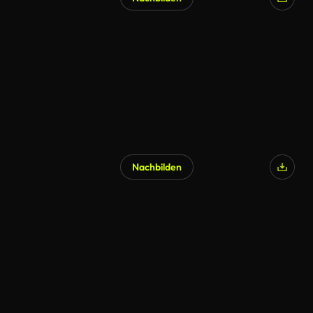
Nachbilden