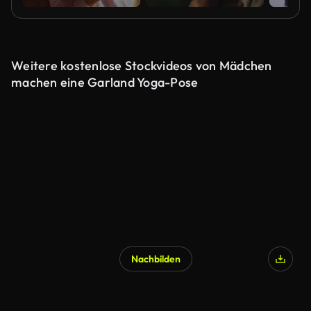
Weitere kostenlose Stockvideos von Mädchen
machen eine Garland Yoga-Pose
Nachbilden