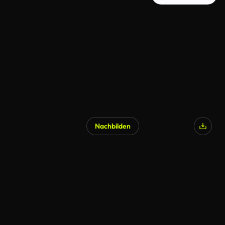
Nachbilden