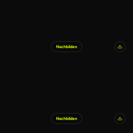
Nachbilden
Nachbilden