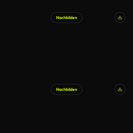
Nachbilden
Nachbilden