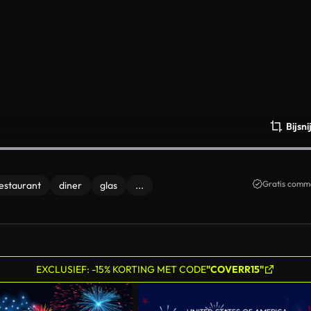
Bijsn
Gratis comme
estaurant
diner
glas
...
EXCLUSIEF: -15% KORTING MET CODE
"COVERR15"