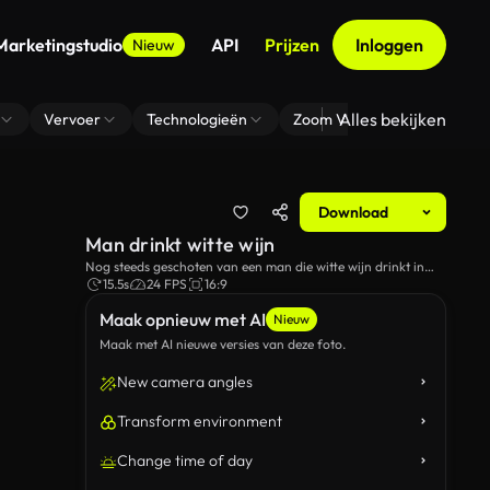
Marketingstudio
API
Prijzen
Inloggen
Nieuw
Alles bekijken
Vervoer
Technologieën
Zoom Virtuele Achtergrond
Download
Man drinkt witte wijn
Nog steeds geschoten van een man die witte wijn drinkt in
een café.
15.5s
24 FPS
16:9
Maak opnieuw met AI
Nieuw
Maak met AI nieuwe versies van deze foto.
New camera angles
Transform environment
Change time of day