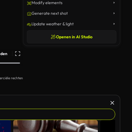
Modify elements
Generate next shot
Update weather & light
Openen in AI Studio
ijden
rciële rechten