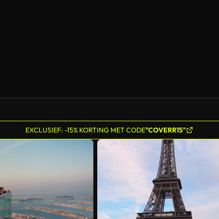
EXCLUSIEF: -15% KORTING MET CODE
"COVERR15"