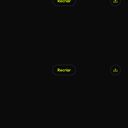
Recriar
Recriar