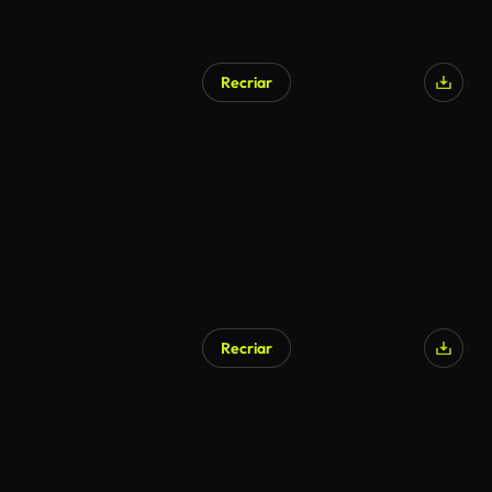
Recriar
Gerado por IA
Recriar