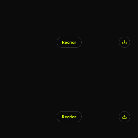
Recriar
Recriar