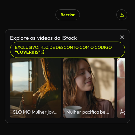
Recriar
Explore os vídeos do iStock
EXCLUSIVO: -15% DE DESCONTO COM O CÓDIGO
"COVERR15"
SLO MO Mulher jovem feliz bebendo café quente enquanto se reclina na cama no apartamento de manhã
Mulher pacífica bebendo café no closeup da luz do sol da manhã. Menina sonhadora pensando