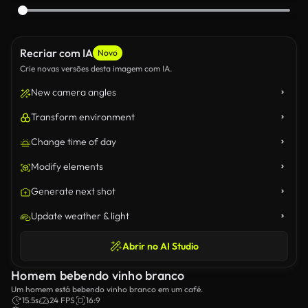
Recriar com IA
Novo
Crie novas versões desta imagem com IA.
New camera angles
Transform environment
Change time of day
Modify elements
Generate next shot
Update weather & light
Abrir no AI Studio
Homem bebendo vinho branco
Um homem está bebendo vinho branco em um café.
15.5s
24 FPS
16:9