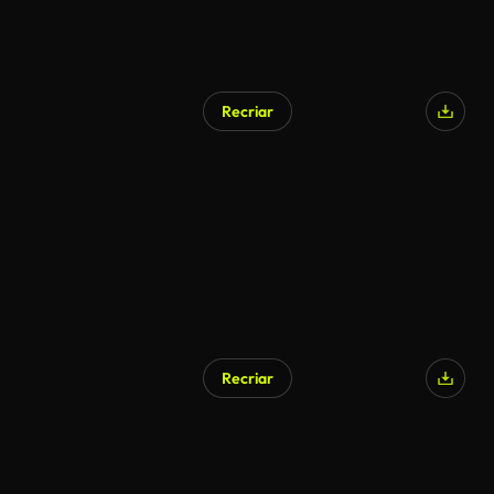
Recriar
Recriar