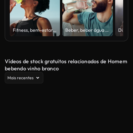
Fitness, bem-estar e mulher bebendo água para hidratação, treino e treino para a saúde ao ar livre. Corredor cansado, exercício cardio e líquido para descanso ou energia, pausa e ativo no verão
Beber, beber água e casal em casa após o treino para bem-estar, saúde e bem-estar para dieta. Namoro, feliz e homem e mulher com líquido mineral para nutrição após o treino, exercício e fitness
Vídeos de stock gratuitos relacionados de Homem
bebendo vinho branco
Mais recentes