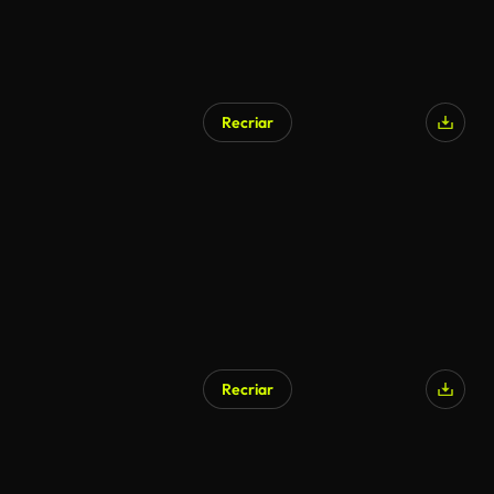
Recriar
Recriar