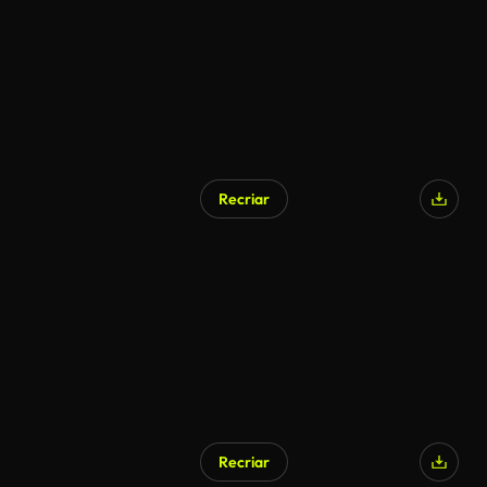
Recriar
Recriar