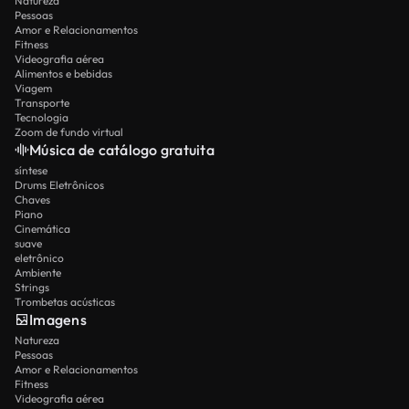
Natureza
Pessoas
Amor e Relacionamentos
Fitness
Videografia aérea
Alimentos e bebidas
Viagem
Transporte
Tecnologia
Zoom de fundo virtual
Música de catálogo gratuita
síntese
Drums Eletrônicos
Chaves
Piano
Cinemática
suave
eletrônico
Ambiente
Strings
Trombetas acústicas
Imagens
Natureza
Pessoas
Amor e Relacionamentos
Fitness
Videografia aérea