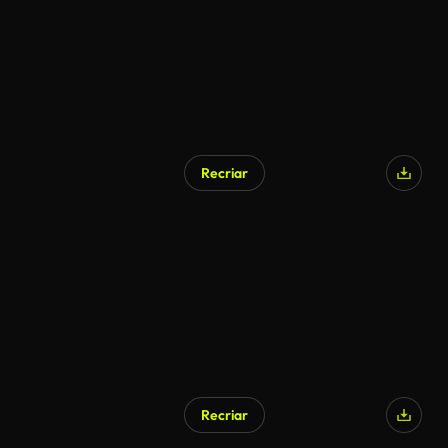
Recriar
Recriar