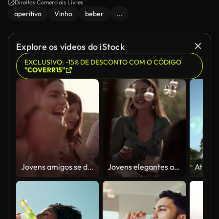
Direitos Comerciais Livres
aperitivo
Vinho
beber
...
Explore os vídeos do iStock
EXCLUSIVO: -15% DE DESCONTO COM O CÓDIGO
"COVERR15"
Jovens amigos se divertindo na festa da aldeia de montanha rústico
Jovens elegantes amigos se divertindo no restaurante do casa de campo rústica rural