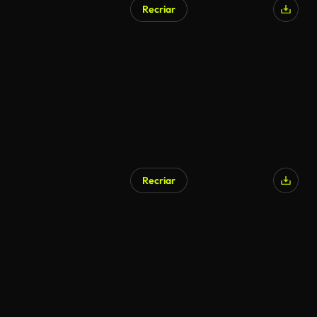
Recriar
Recriar