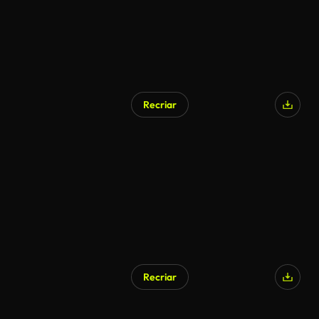
Recriar
Recriar