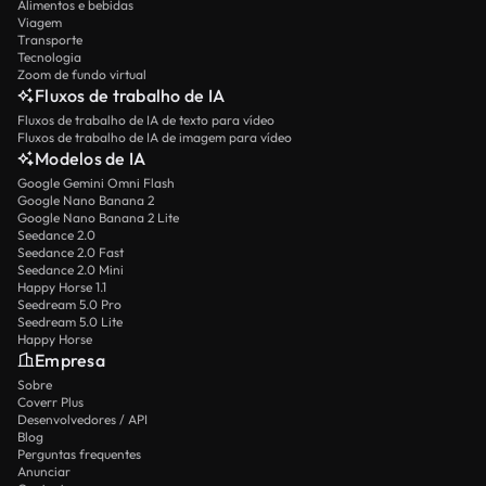
Alimentos e bebidas
Viagem
Transporte
Tecnologia
Zoom de fundo virtual
Fluxos de trabalho de IA
Fluxos de trabalho de IA de texto para vídeo
Fluxos de trabalho de IA de imagem para vídeo
Modelos de IA
Google Gemini Omni Flash
Google Nano Banana 2
Google Nano Banana 2 Lite
Seedance 2.0
Seedance 2.0 Fast
Seedance 2.0 Mini
Happy Horse 1.1
Seedream 5.0 Pro
Seedream 5.0 Lite
Happy Horse
Empresa
Sobre
Coverr Plus
Desenvolvedores / API
Blog
Perguntas frequentes
Anunciar