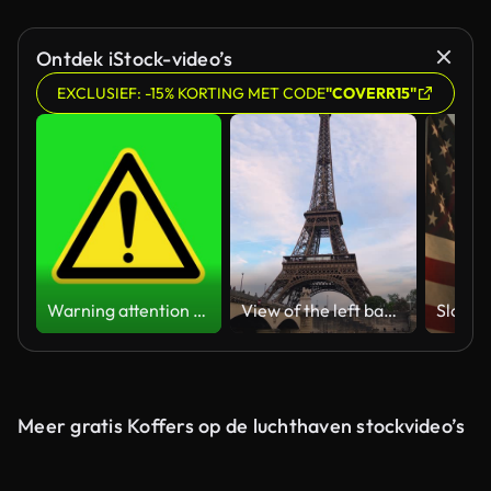
Ontdek iStock-video’s
EXCLUSIEF: -15% KORTING MET CODE
"COVERR15"
Warning attention yellow hazard message street sign 4k green screen caution animation
View of the left bank of the Seine River, the Eiffel Tower, boats sailing on the river, the Quai Jacques-Chirac embankment and Pont d'Iena, Jena Bridge spanning the River Seine of Paris, France.
Meer gratis Koffers op de luchthaven stockvideo’s