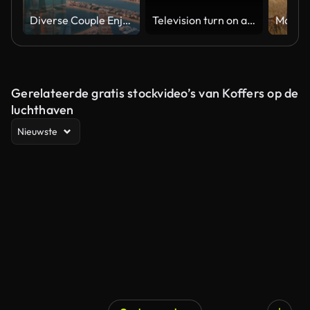
Diverse Couple Enjoying Sunset Views from High Rise Sky Deck Overlooking Palm Jumeirah
Television turn on and off. Switch on tv effect, switch off tv effect. Turn on Lcd TV effect, turn off TV effect . Led Tv on and off on black background
Gerelateerde gratis stockvideo’s van Koffers op de
luchthaven
Nieuwste