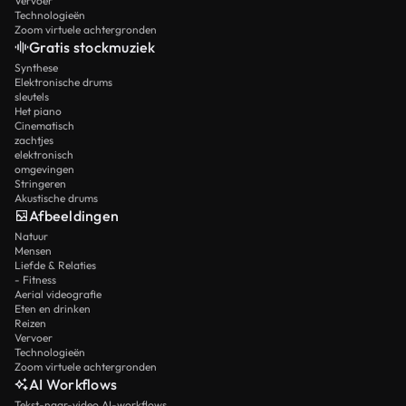
Vervoer
Technologieën
Zoom virtuele achtergronden
Gratis stockmuziek
Synthese
Elektronische drums
sleutels
Het piano
Cinematisch
zachtjes
elektronisch
omgevingen
Stringeren
Akustische drums
Afbeeldingen
Natuur
Mensen
Liefde & Relaties
- Fitness
Aerial videografie
Eten en drinken
Reizen
Vervoer
Technologieën
Zoom virtuele achtergronden
AI Workflows
Tekst-naar-video AI-workflows