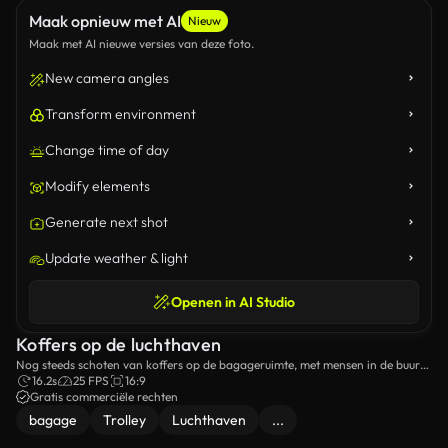
Maak opnieuw met AI
Nieuw
Maak met AI nieuwe versies van deze foto.
New camera angles
Transform environment
Change time of day
Modify elements
Generate next shot
Update weather & light
Openen in AI Studio
Koffers op de luchthaven
Nog steeds schoten van koffers op de bagageruimte, met mensen in de buurt
wachten op hun aankomst.
16.2s
25 FPS
16:9
Gratis commerciële rechten
bagage
Trolley
Luchthaven
...