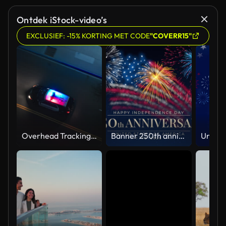
Ontdek iStock-video’s
EXCLUSIEF: -15% KORTING MET CODE
"COVERR15"
Overhead Tracking Drone Shot of a Police Car Driving on a City Street with Lights On at Night
Banner 250th anniversary of the USA. 250 years of independence. 4th of july 2026 usa independence day, video greeting card. US flag fireworks on blue sky background. Fourth of july. 4k seamless loop