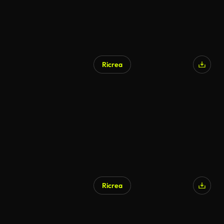
Ricrea
Ricrea