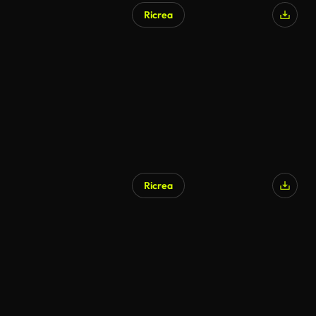
Ricrea
Ricrea