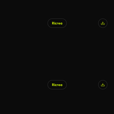
Ricrea
Ricrea