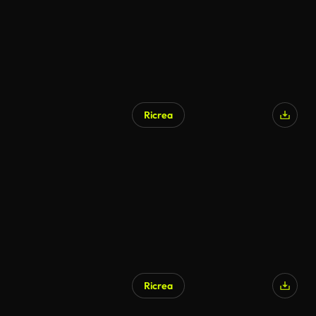
Ricrea
Ricrea