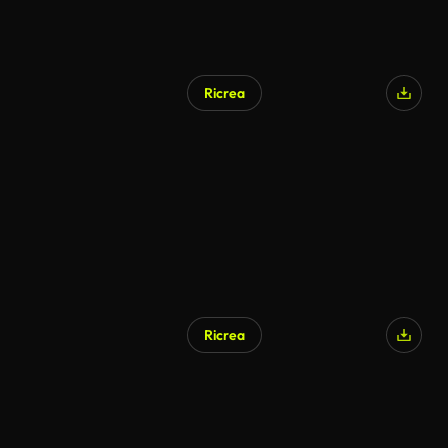
Ricrea
Ricrea