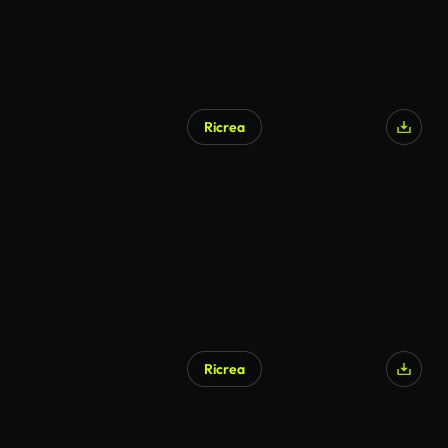
Ricrea
Ricrea