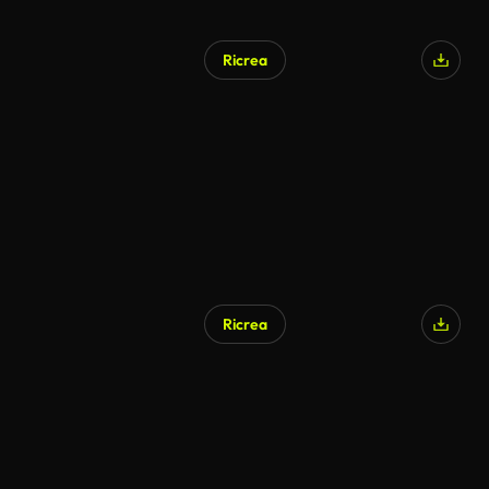
Ricrea
Ricrea