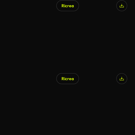
Ricrea
Ricrea