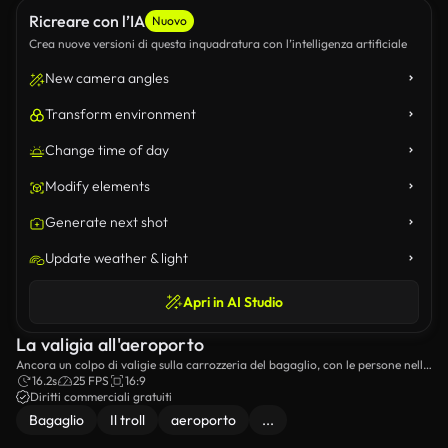
Ricreare con l’IA
Nuovo
Crea nuove versioni di questa inquadratura con l’intelligenza artificiale
New camera angles
Transform environment
Change time of day
Modify elements
Generate next shot
Update weather & light
Apri in AI Studio
La valigia all'aeroporto
Ancora un colpo di valigie sulla carrozzeria del bagaglio, con le persone nelle
vicinanze in attesa del loro arrivo.
16.2s
25 FPS
16:9
Diritti commerciali gratuiti
Bagaglio
Il troll
aeroporto
...