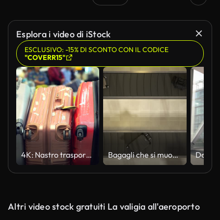
Esplora i video di iStock
ESCLUSIVO: -15% DI SCONTO CON IL CODICE
"COVERR15"
4K: Nastro trasportatore nella sala arrivi dell'aeroporto.
Bagagli che si muovono sulla vista aerea del nastro trasportatore dell'aeroporto loopable. animazione 3d realistica. Valigie di diversi colori.
Altri video stock gratuiti La valigia all'aeroporto