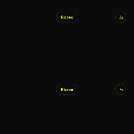
Ricrea
Ricrea