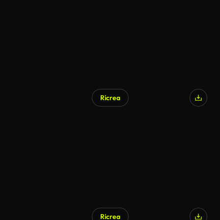
Ricrea
Ricrea