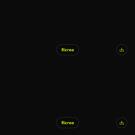
Ricrea
Ricrea