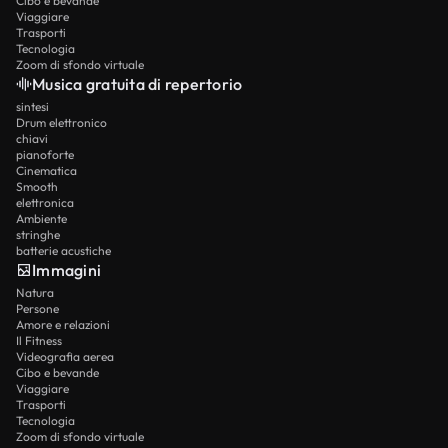
Cibo e bevande
Viaggiare
Trasporti
Tecnologia
Zoom di sfondo virtuale
Musica gratuita di repertorio
sintesi
Drum elettronico
chiavi
pianoforte
Cinematica
Smooth
elettronica
Ambiente
stringhe
batterie acustiche
Immagini
Natura
Persone
Amore e relazioni
Il Fitness
Videografia aerea
Cibo e bevande
Viaggiare
Trasporti
Tecnologia
Zoom di sfondo virtuale