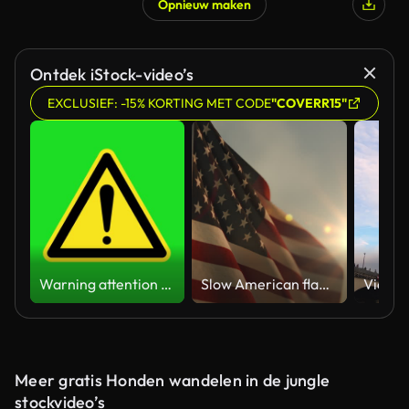
Opnieuw maken
Ontdek iStock-video’s
EXCLUSIEF: -15% KORTING MET CODE
"COVERR15"
Warning attention yellow hazard message street sign 4k green screen caution animation
Slow American flag at sunset during Memorial Day in the United States
Meer gratis Honden wandelen in de jungle
stockvideo’s