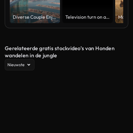
Diverse Couple Enjoying Sunset Views from High Rise Sky Deck Overlooking Palm Jumeirah
Television turn on and off. Switch on tv effect, switch off tv effect. Turn on Lcd TV effect, turn off TV effect . Led Tv on and off on black background
Gerelateerde gratis stockvideo’s van Honden
wandelen in de jungle
Nieuwste