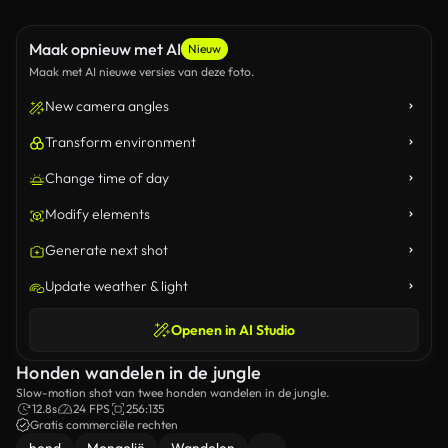
Maak opnieuw met AI
Nieuw
Maak met AI nieuwe versies van deze foto.
New camera angles
Transform environment
Change time of day
Modify elements
Generate next shot
Update weather & light
Openen in AI Studio
Honden wandelen in de jungle
Slow-motion shot van twee honden wandelen in de jungle.
12.8s
24 FPS
256:135
Gratis commerciële rechten