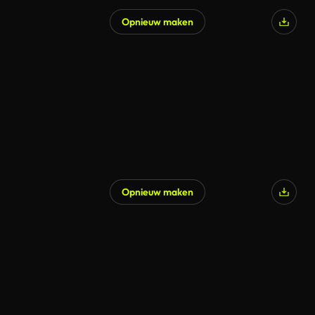
Opnieuw maken
Gegenereerd door AI
Opnieuw maken
Gegenereerd door AI