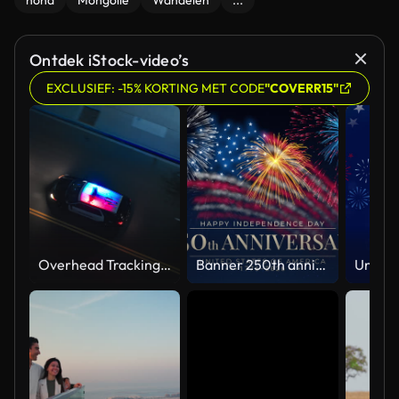
hond
Mongolië
Wandelen
...
Ontdek iStock-video’s
EXCLUSIEF: -15% KORTING MET CODE
"COVERR15"
Overhead Tracking Drone Shot of a Police Car Driving on a City Street with Lights On at Night
Banner 250th anniversary of the USA. 250 years of independence. 4th of july 2026 usa independence day, video greeting card. US flag fireworks on blue sky background. Fourth of july. 4k seamless loop