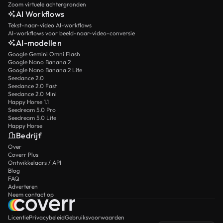
Zoom virtuele achtergronden
AI Workflows
Tekst-naar-video AI-workflows
AI-workflows voor beeld-naar-video-conversie
AI-modellen
Google Gemini Omni Flash
Google Nano Banana 2
Google Nano Banana 2 Lite
Seedance 2.0
Seedance 2.0 Fast
Seedance 2.0 Mini
Happy Horse 1.1
Seedream 5.0 Pro
Seedream 5.0 Lite
Happy Horse
Bedrijf
Over
Coverr Plus
Ontwikkelaars / API
Blog
FAQ
Adverteren
Neem contact op
Licentie
Privacybeleid
Gebruiksvoorwaarden