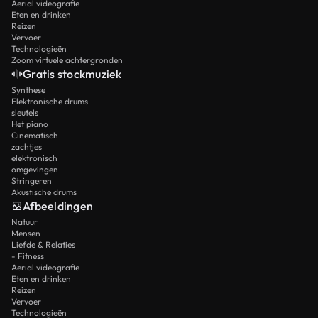
Aerial videografie
Eten en drinken
Reizen
Vervoer
Technologieën
Zoom virtuele achtergronden
Gratis stockmuziek
Synthese
Elektronische drums
sleutels
Het piano
Cinematisch
zachtjes
elektronisch
omgevingen
Stringeren
Akustische drums
Afbeeldingen
Natuur
Mensen
Liefde & Relaties
- Fitness
Aerial videografie
Eten en drinken
Reizen
Vervoer
Technologieën