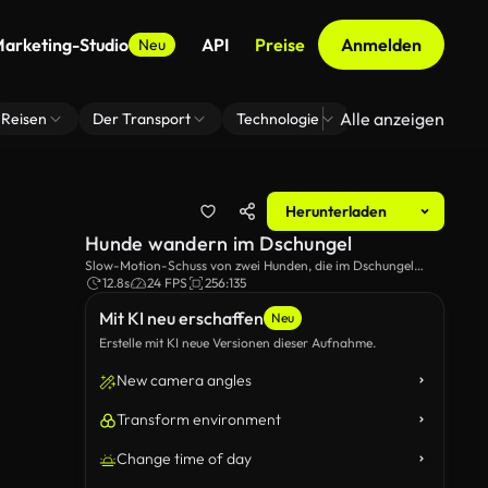
arketing-Studio
API
Preise
Anmelden
Neu
Alle anzeigen
Reisen
Der Transport
Technologie
Zoom Virtuelle H
Herunterladen
Hunde wandern im Dschungel
Slow-Motion-Schuss von zwei Hunden, die im Dschungel
laufen.
12.8s
24 FPS
256:135
Mit KI neu erschaffen
Neu
Erstelle mit KI neue Versionen dieser Aufnahme.
New camera angles
Transform environment
Change time of day