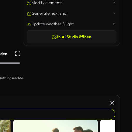
Modify elements
Generate next shot
Update weather & light
In AI Studio öffnen
iden
Nutzungsrechte