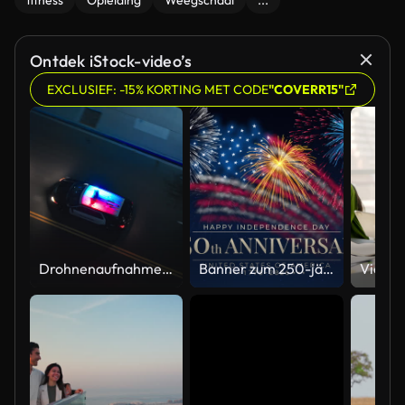
fitness
Opleiding
Weegschaal
...
Ontdek iStock-video’s
EXCLUSIEF: -15% KORTING MET CODE
"COVERR15"
Drohnenaufnahme aus der Luft eines Polizeiautos, das nachts mit eingeschaltetem Licht auf einer Stadtstraße fährt
Banner zum 250-jährigen Jubiläum der USA. 250 Jahre Unabhängigkeit. 4. Juli 2026, US-Unabhängigkeitstag, Video-Grußkarte. US-Flaggen-Feuerwerk auf blauem Himmelshintergrund. Vierter Juli. 4K nahtlose Schleife