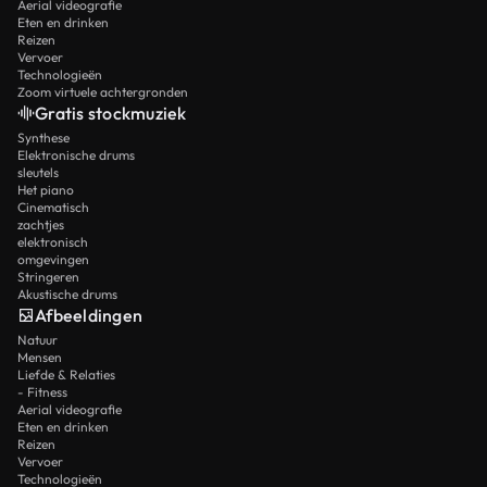
Aerial videografie
Eten en drinken
Reizen
Vervoer
Technologieën
Zoom virtuele achtergronden
Gratis stockmuziek
Synthese
Elektronische drums
sleutels
Het piano
Cinematisch
zachtjes
elektronisch
omgevingen
Stringeren
Akustische drums
Afbeeldingen
Natuur
Mensen
Liefde & Relaties
- Fitness
Aerial videografie
Eten en drinken
Reizen
Vervoer
Technologieën