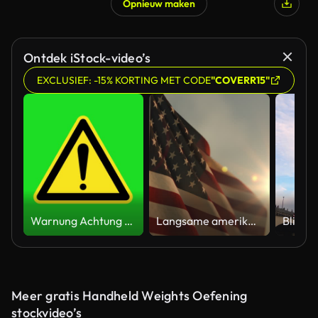
Opnieuw maken
Ontdek iStock-video’s
EXCLUSIEF: -15% KORTING MET CODE
"COVERR15"
Warnung Achtung gelb gefahrenmeldung Straßenschild 4k grüner Bildschirm Vorsicht Animation
Langsame amerikanische Flagge bei Sonnenuntergang während des Memorial Day in den Vereinigten Staaten
Meer gratis Handheld Weights Oefening
stockvideo’s