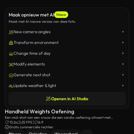
Maak opnieuw met AI
Nieuw
Maak met AI nieuwe versies van deze foto.
New camera angles
Transform environment
Change time of day
Modify elements
Generate next shot
Update weather & light
Openen in AI Studio
Handheld Weights Oefening
Een mid-shot van een vrouw die een cardio-oefening uitvoert met
handgewicht.
13.2s
25 FPS
16:9
Gratis commerciële rechten