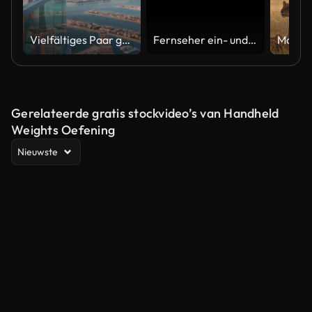
Vielfältiges Paar genießt den Sonnenuntergangsblick vom Hochhaus Sky Deck mit Blick auf Palm Jumeirah
Fernseher ein- und ausgeschaltet. TV-Effekt einschalten, TV-Effekt ausschalten. Schalte den LCD-TV-Effekt ein, schalte den TV-Effekt aus. LED-Fernseher an und aus auf schwarzem Hintergrund
Gerelateerde gratis stockvideo’s van Handheld
Weights Oefening
Nieuwste