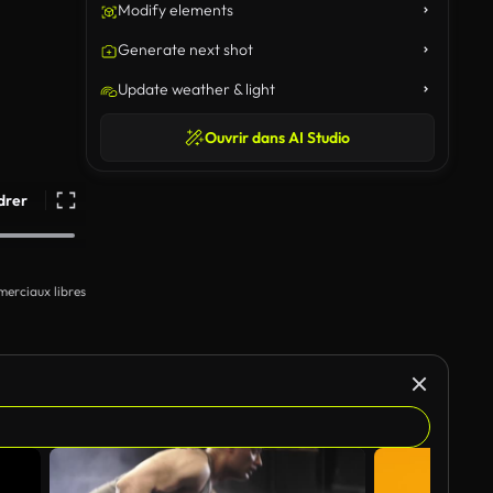
Modify elements
Generate next shot
Update weather & light
Ouvrir dans AI Studio
drer
erciaux libres