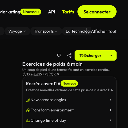
 Marketing
API
Tarifs
Se connecter
Nouveau
Afficher tout
Voyage
Transports
La Technologie
Zoom En Arri
Télécharger
Exercices de poids à main
Un coup de pied d'une femme faisant un exercice cardio
impliquant des poids portatifs.
13.2s
25 FPS
16:9
Recréez avec l’IA
Nouveau
Créez de nouvelles versions de cette prise de vue avec l’IA
New camera angles
Transform environment
Change time of day