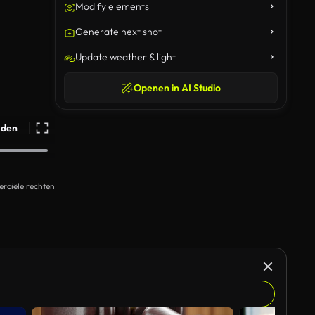
Modify elements
Generate next shot
Update weather & light
Openen in AI Studio
ijden
rciële rechten