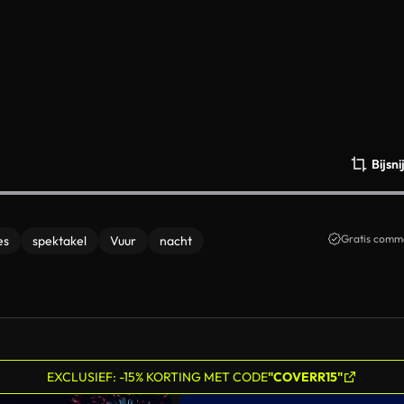
Bijsn
Gratis comme
es
spektakel
Vuur
nacht
EXCLUSIEF: -15% KORTING MET CODE
"COVERR15"