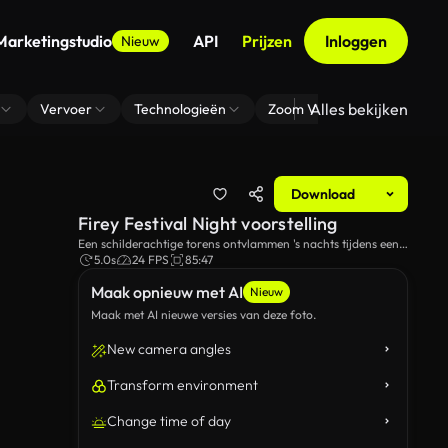
Marketingstudio
API
Prijzen
Inloggen
Nieuw
Alles bekijken
Vervoer
Technologieën
Zoom Virtuele Achtergrond
Download
Firey Festival Night voorstelling
Een schilderachtige torens ontvlammen 's nachts tijdens een
vuur festival als de deelnemers bijeenkomen om te kijken.
5.0s
24 FPS
85:47
Maak opnieuw met AI
Nieuw
Maak met AI nieuwe versies van deze foto.
New camera angles
Transform environment
Change time of day