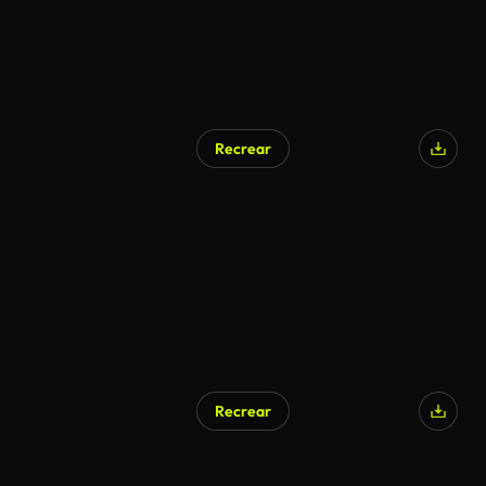
Recrear
Recrear