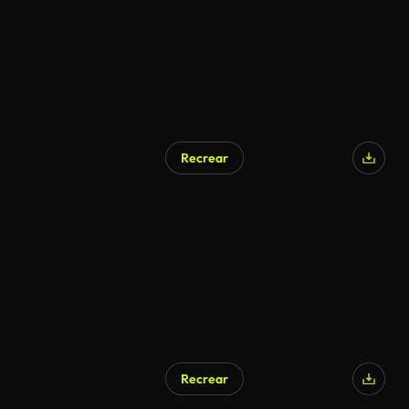
Recrear
Recrear