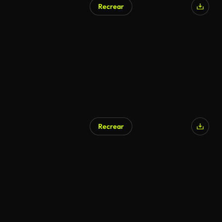
Recrear
Recrear