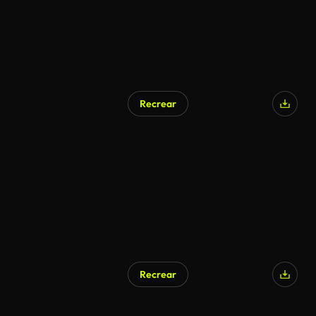
Recrear
Generado por IA
Recrear