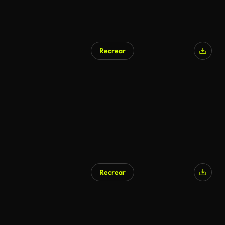
Recrear
Recrear