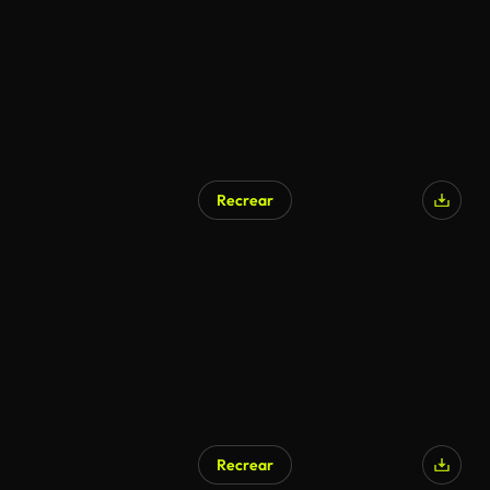
Recrear
Recrear