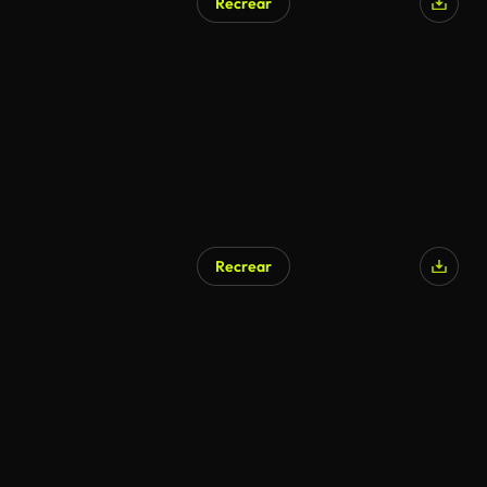
Recrear
Recrear