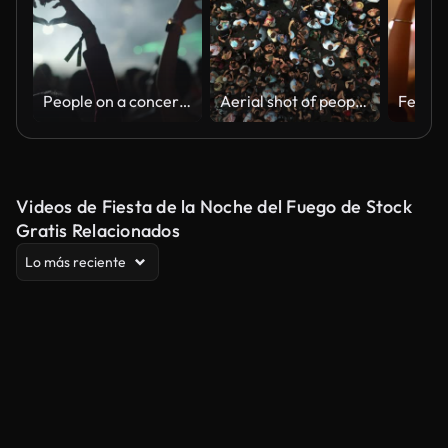
People on a concert forming herat shapes with their hands.
Aerial shot of people at a concert
Festiv
Videos de Fiesta de la Noche del Fuego de Stock
Gratis Relacionados
Lo más reciente