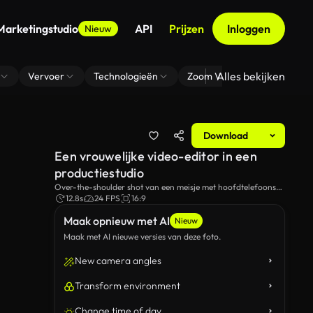
Marketingstudio
API
Prijzen
Inloggen
Nieuw
Alles bekijken
Vervoer
Technologieën
Zoom Virtuele Achtergrond
Download
Een vrouwelijke video-editor in een
productiestudio
Over-the-shoulder shot van een meisje met hoofdtelefoons
aan en beginnen met het bewerken van een video in een
12.8s
24 FPS
16:9
productiestudio.
Maak opnieuw met AI
Nieuw
Maak met AI nieuwe versies van deze foto.
New camera angles
Transform environment
Change time of day