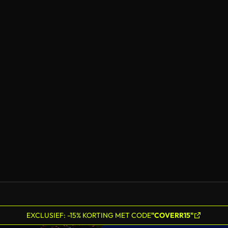
EXCLUSIEF: -15% KORTING MET CODE
"COVERR15"