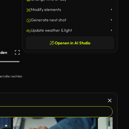
Modify elements
Generate next shot
Update weather & light
Openen in AI Studio
ijden
rciële rechten