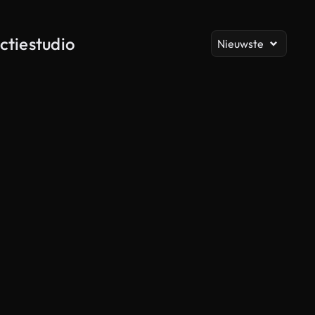
Al
ctiestudio
Nieuwste