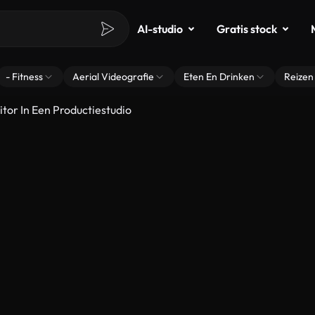
AI-studio
Gratis stock
- Fitness
Aerial Videografie
Eten En Drinken
Reizen
tor In Een Productiestudio