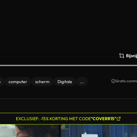
Bijsn
Gratis comme
o
computer
scherm
Digitale
...
EXCLUSIEF: -15% KORTING MET CODE
"COVERR15"