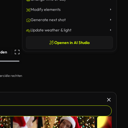
Modify elements
Generate next shot
Update weather & light
Openen in AI Studio
ijden
rciële rechten