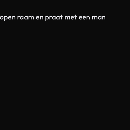
Al
en open raam en praat met een man
Gegenereerd door AI