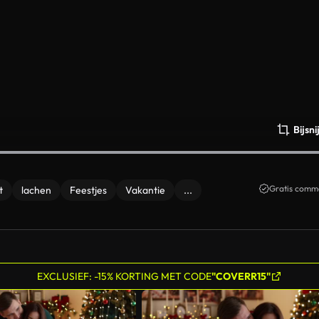
Bijsn
Gratis comme
t
lachen
Feestjes
Vakantie
...
EXCLUSIEF: -15% KORTING MET CODE
"COVERR15"