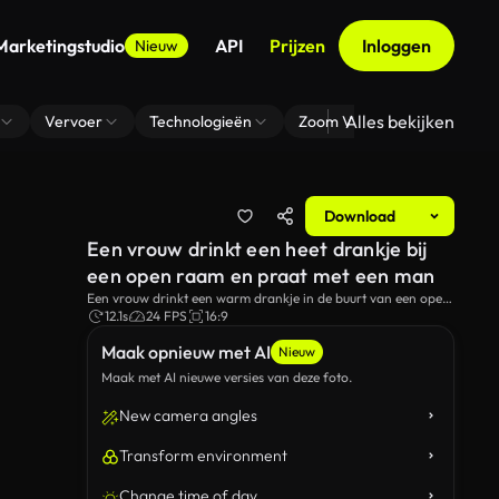
Marketingstudio
API
Prijzen
Inloggen
Nieuw
Alles bekijken
Vervoer
Technologieën
Zoom Virtuele Achtergrond
Download
Een vrouw drinkt een heet drankje bij
een open raam en praat met een man
Een vrouw drinkt een warm drankje in de buurt van een open
raam en praat met een man.
12.1s
24 FPS
16:9
Maak opnieuw met AI
Nieuw
Maak met AI nieuwe versies van deze foto.
New camera angles
Transform environment
Change time of day