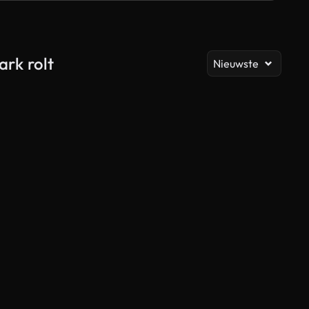
Al
ark rolt
Nieuwste
Gegenereerd door AI