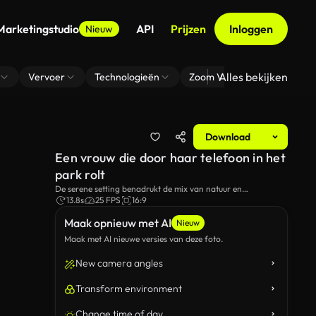
Marketingstudio
API
Prijzen
Inloggen
Nieuw
Alles bekijken
Vervoer
Technologieën
Zoom Virtuele Achtergrond
Download
Een vrouw die door haar telefoon in het
park rolt
De serene setting benadrukt de mix van natuur en
technologie tijdens de rustige avonduren.
13.8s
25 FPS
16:9
Maak opnieuw met AI
Nieuw
Maak met AI nieuwe versies van deze foto.
New camera angles
Transform environment
Change time of day