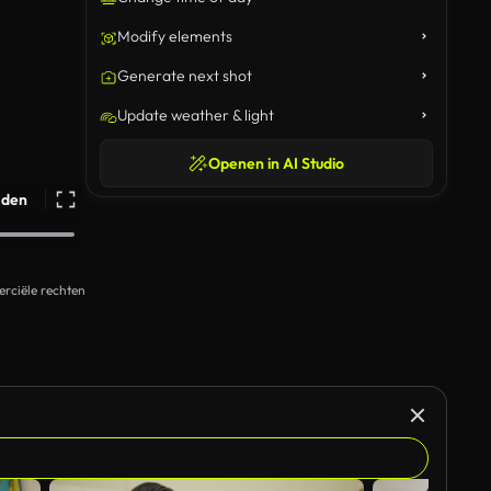
Modify elements
Generate next shot
Update weather & light
Openen in AI Studio
ijden
rciële rechten