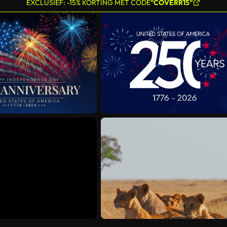
EXCLUSIEF: -15% KORTING MET CODE
"COVERR15"