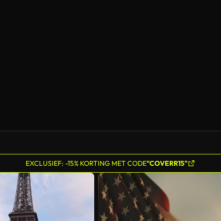
Gegenereerd door AI
EXCLUSIEF: -15% KORTING MET CODE
"COVERR15"