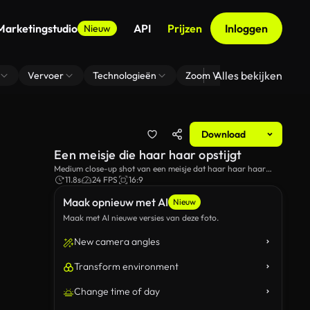
Marketingstudio
API
Prijzen
Inloggen
Nieuw
Alles bekijken
Vervoer
Technologieën
Zoom Virtuele Achtergrond
Download
Een meisje die haar haar opstijgt
Medium close-up shot van een meisje dat haar haar haar
vast bindt terwijl ze op het strand staat bij zonsondergang.
11.8s
24 FPS
16:9
Maak opnieuw met AI
Nieuw
Maak met AI nieuwe versies van deze foto.
New camera angles
Transform environment
Change time of day