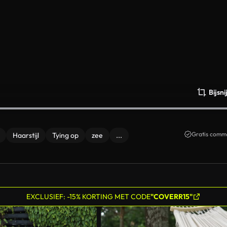
Bijsn
Gratis comme
Haarstijl
Tying op
zee
...
EXCLUSIEF: -15% KORTING MET CODE
"COVERR15"