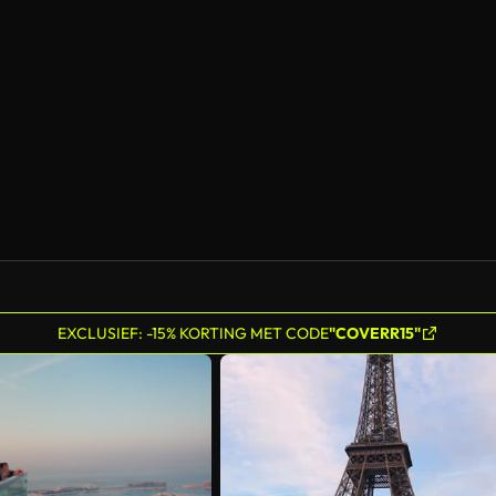
Gegenereerd door AI
EXCLUSIEF: -15% KORTING MET CODE
"COVERR15"