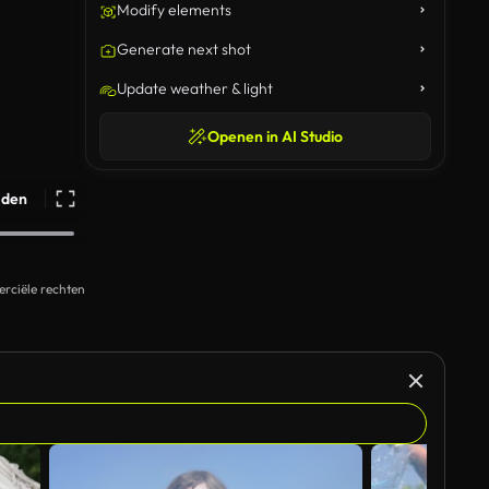
Modify elements
Generate next shot
Update weather & light
Openen in AI Studio
ijden
rciële rechten