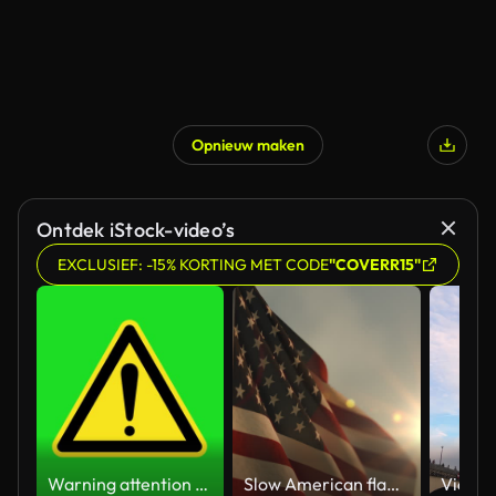
Opnieuw maken
Ontdek iStock-video’s
EXCLUSIEF: -15% KORTING MET CODE
"COVERR15"
Warning attention yellow hazard message street sign 4k green screen caution animation
Slow American flag at sunset during Memorial Day in the United States