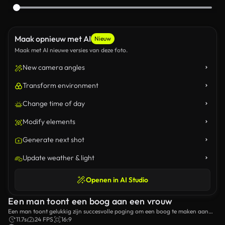
Maak opnieuw met AI
Nieuw
Maak met AI nieuwe versies van deze foto.
New camera angles
Transform environment
Change time of day
Modify elements
Generate next shot
Update weather & light
Openen in AI Studio
Een man toont een boog aan een vrouw
Een man toont gelukkig zijn succesvolle poging om een boog te maken aan
een vrouw.
11.7s
24 FPS
16:9