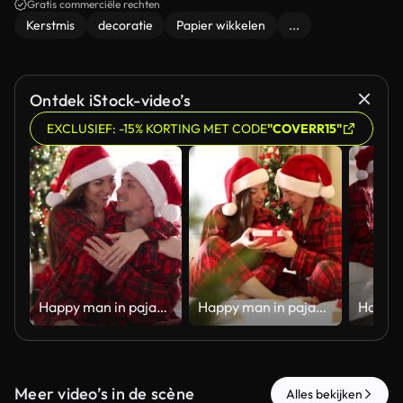
Gratis commerciële rechten
Kerstmis
decoratie
Papier wikkelen
...
Ontdek iStock-video’s
EXCLUSIEF: -15% KORTING MET CODE
"COVERR15"
Happy man in pajamas surprising his girlfriend with Christmas gift at home. Camera moving forward
Happy man in pajamas surprising his girlfriend with Christmas gift at home. Camera moving forward
Meer video’s in de scène
Alles bekijken