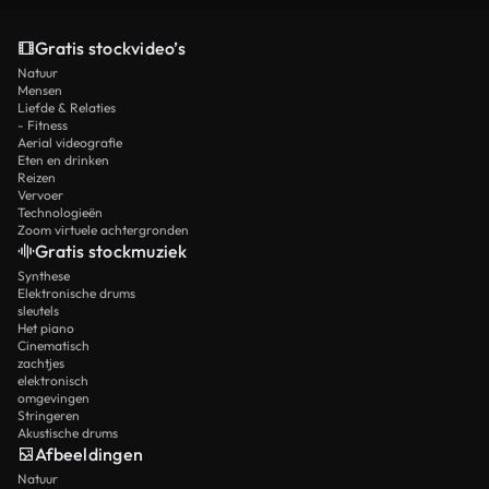
Gratis stockvideo’s
Natuur
Mensen
Liefde & Relaties
- Fitness
Aerial videografie
Eten en drinken
Reizen
Vervoer
Technologieën
Zoom virtuele achtergronden
Gratis stockmuziek
Synthese
Elektronische drums
sleutels
Het piano
Cinematisch
zachtjes
elektronisch
omgevingen
Stringeren
Akustische drums
Afbeeldingen
Natuur