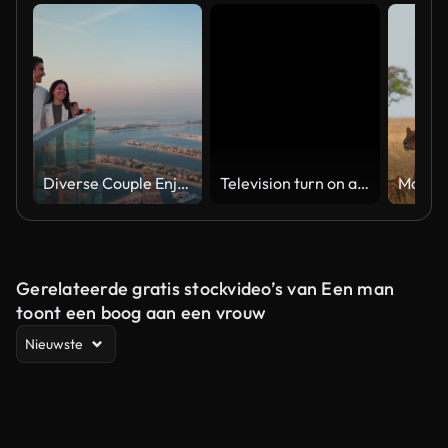
Diverse Couple Enjoying Sunset Views from High Rise Sky Deck Overlooking Palm Jumeirah
Television turn on and off. Switch on tv effect, switch off tv effect. Turn on Lcd TV effect, turn off TV effect . Led Tv on and off on black background
Gerelateerde gratis stockvideo’s van Een man
toont een boog aan een vrouw
Nieuwste