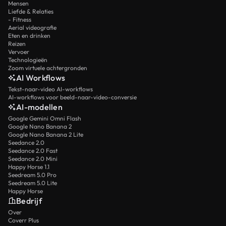
Mensen
Liefde & Relaties
- Fitness
Aerial videografie
Eten en drinken
Reizen
Vervoer
Technologieën
Zoom virtuele achtergronden
AI Workflows
Tekst-naar-video AI-workflows
AI-workflows voor beeld-naar-video-conversie
AI-modellen
Google Gemini Omni Flash
Google Nano Banana 2
Google Nano Banana 2 Lite
Seedance 2.0
Seedance 2.0 Fast
Seedance 2.0 Mini
Happy Horse 1.1
Seedream 5.0 Pro
Seedream 5.0 Lite
Happy Horse
Bedrijf
Over
Coverr Plus