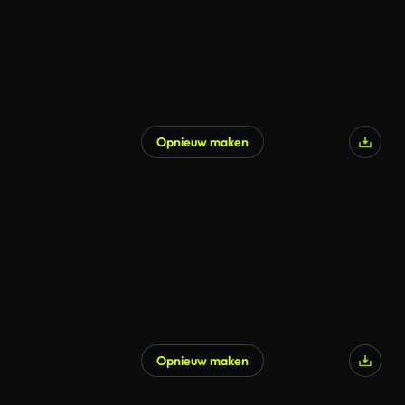
Opnieuw maken
Gegenereerd door AI
Opnieuw maken
Gegenereerd door AI