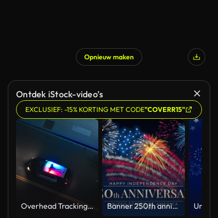
Opnieuw maken
Ontdek iStock-video’s
EXCLUSIEF: -15% KORTING MET CODE
"COVERR15"
Overhead Tracking Drone Shot of a Police Car Driving on a City Street with Lights On at Night
Banner 250th anniversary of the USA. 250 years of independence. 4th of july 2026 usa independence day, video greeting card. US flag fireworks on blue sky background. Fourth of july. 4k seamless loop