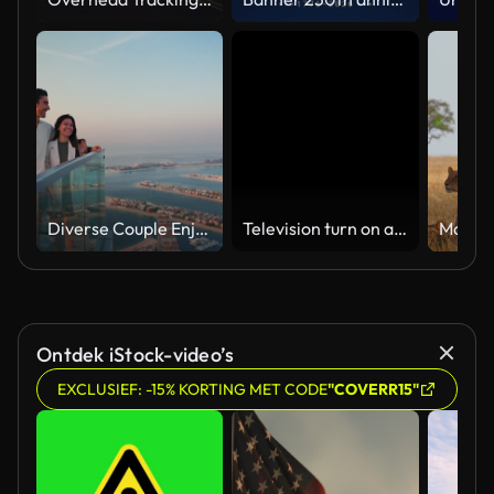
Diverse Couple Enjoying Sunset Views from High Rise Sky Deck Overlooking Palm Jumeirah
Television turn on and off. Switch on tv effect, switch off tv effect. Turn on Lcd TV effect, turn off TV effect . Led Tv on and off on black background
Ontdek iStock-video’s
EXCLUSIEF: -15% KORTING MET CODE
"COVERR15"