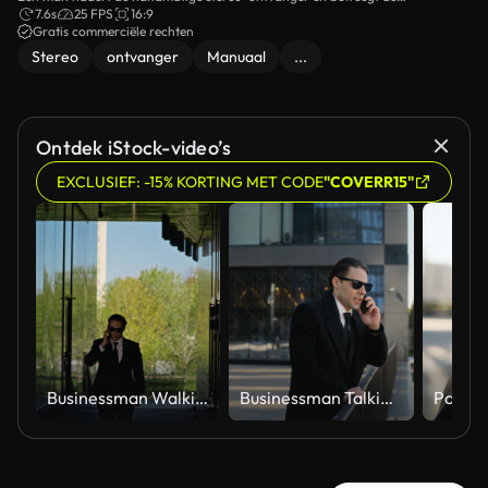
bedieningselementen.
7.6s
25 FPS
16:9
Gratis commerciële rechten
Stereo
ontvanger
Manuaal
...
Ontdek iStock-video’s
EXCLUSIEF: -15% KORTING MET CODE
"COVERR15"
Businessman Walking through Modern Glass Corridor Talking on Smartphone
Businessman Talking on Smartphone Outdoors near Modern Office