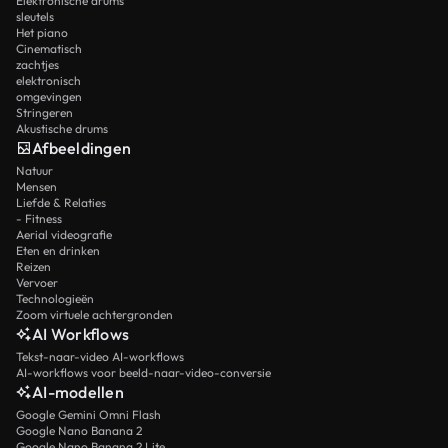
Elektronische drums
sleutels
Het piano
Cinematisch
zachtjes
elektronisch
omgevingen
Stringeren
Akustische drums
Afbeeldingen
Natuur
Mensen
Liefde & Relaties
- Fitness
Aerial videografie
Eten en drinken
Reizen
Vervoer
Technologieën
Zoom virtuele achtergronden
AI Workflows
Tekst-naar-video AI-workflows
AI-workflows voor beeld-naar-video-conversie
AI-modellen
Google Gemini Omni Flash
Google Nano Banana 2
Google Nano Banana 2 Lite