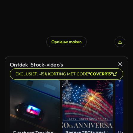
Opnieuw maken
Ontdek iStock-video’s
EXCLUSIEF: -15% KORTING MET CODE
"COVERR15"
Overhead Tracking Drone Shot of a Police Car Driving on a City Street with Lights On at Night
Banner 250th anniversary of the USA. 250 years of independence. 4th of july 2026 usa independence day, video greeting card. US flag fireworks on blue sky background. Fourth of july. 4k seamless loop