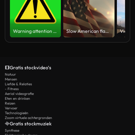
Warning attention yellow hazard message street sign 4k green screen caution animation
Slow American flag at sunset during Memorial Day in the United States
Gratis stockvideo’s
Natuur
Mensen
Liefde & Relaties
- Fitness
Aerial videografie
Eten en drinken
Reizen
Vervoer
Technologieën
Zoom virtuele achtergronden
Gratis stockmuziek
Synthese