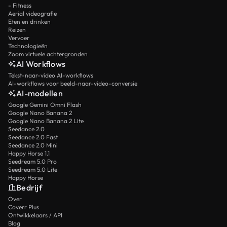
- Fitness
Aerial videografie
Eten en drinken
Reizen
Vervoer
Technologieën
Zoom virtuele achtergronden
AI Workflows
Tekst-naar-video AI-workflows
AI-workflows voor beeld-naar-video-conversie
AI-modellen
Google Gemini Omni Flash
Google Nano Banana 2
Google Nano Banana 2 Lite
Seedance 2.0
Seedance 2.0 Fast
Seedance 2.0 Mini
Happy Horse 1.1
Seedream 5.0 Pro
Seedream 5.0 Lite
Happy Horse
Bedrijf
Over
Coverr Plus
Ontwikkelaars / API
Blog