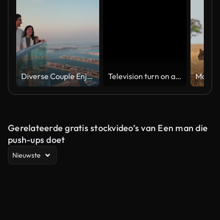
Diverse Couple Enjoying Sunset Views from High Rise Sky Deck Overlooking Palm Jumeirah
Television turn on and off. Switch on tv effect, switch off tv effect. Turn on Lcd TV effect, turn off TV effect . Led Tv on and off on black background
Gerelateerde gratis stockvideo’s van Een man die
push-ups doet
Nieuwste