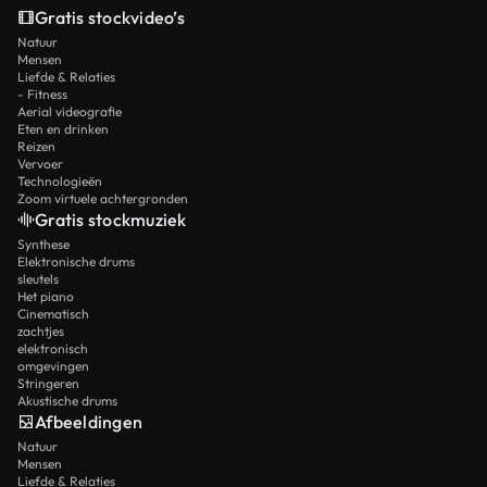
Gratis stockvideo’s
Natuur
Mensen
Liefde & Relaties
- Fitness
Aerial videografie
Eten en drinken
Reizen
Vervoer
Technologieën
Zoom virtuele achtergronden
Gratis stockmuziek
Synthese
Elektronische drums
sleutels
Het piano
Cinematisch
zachtjes
elektronisch
omgevingen
Stringeren
Akustische drums
Afbeeldingen
Natuur
Mensen
Liefde & Relaties