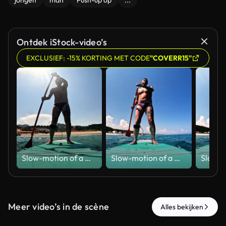
jongen
man
Push-up op
...
Ontdek iStock-video’s
EXCLUSIEF: -15% KORTING MET CODE
"COVERR15"
Slow-motion of a man standing on a stand-up paddle board in the Mediterranean Sea and starting to paddle
Slow-motion of a man who practices stand-up paddleboarding in the Mediterranean Sea along the coast of Sicily, the man is forty-two years old and of Caucasian origin
Meer video’s in de scène
Alles bekijken