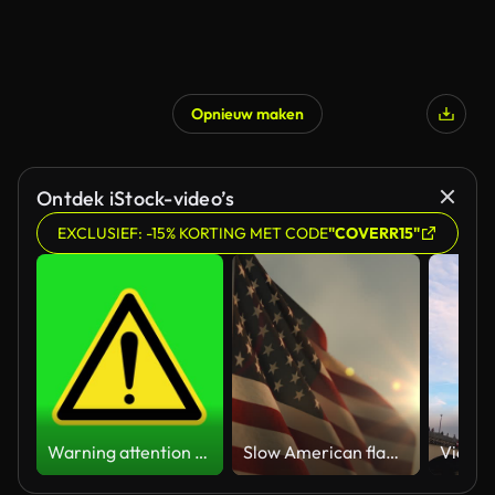
Opnieuw maken
Ontdek iStock-video’s
EXCLUSIEF: -15% KORTING MET CODE
"COVERR15"
Warning attention yellow hazard message street sign 4k green screen caution animation
Slow American flag at sunset during Memorial Day in the United States