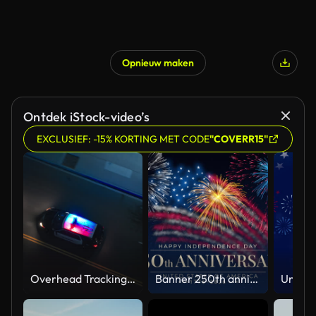
Opnieuw maken
Ontdek iStock-video’s
EXCLUSIEF: -15% KORTING MET CODE
"COVERR15"
Overhead Tracking Drone Shot of a Police Car Driving on a City Street with Lights On at Night
Banner 250th anniversary of the USA. 250 years of independence. 4th of july 2026 usa independence day, video greeting card. US flag fireworks on blue sky background. Fourth of july. 4k seamless loop