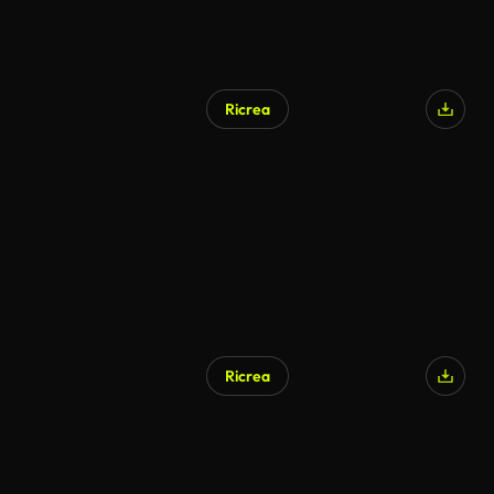
Ricrea
Ricrea