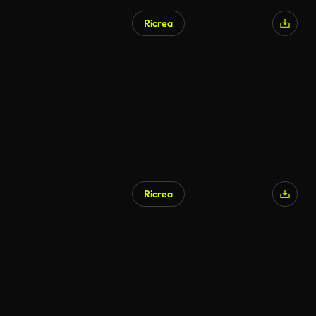
Ricrea
Ricrea