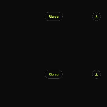
Ricrea
Ricrea