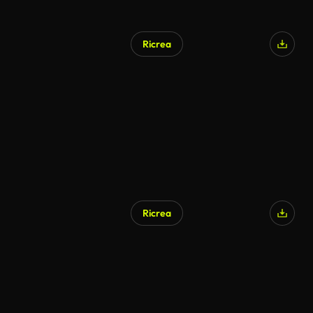
Ricrea
Ricrea