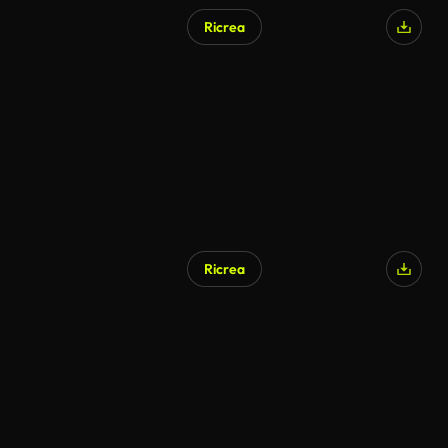
Ricrea
Ricrea
Generato da IA