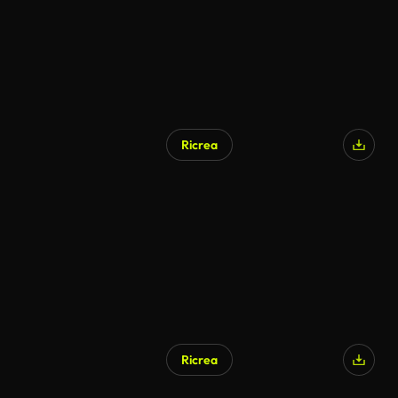
Ricrea
Generato da IA
Ricrea