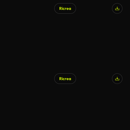
Ricrea
Ricrea
Generato da IA