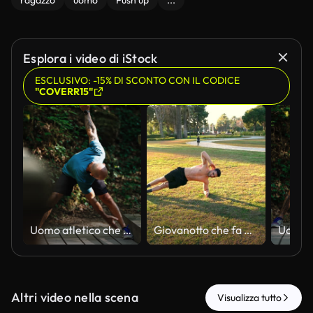
ragazzo
uomo
Push up
...
Esplora i video di iStock
ESCLUSIVO: -15% DI SCONTO CON IL CODICE
"COVERR15"
Uomo atletico che allunga fianchi e gambe prima di correre sulla passerella nei boschi
Giovanotto che fa esercizio all'aperto.
Altri video nella scena
Visualizza tutto