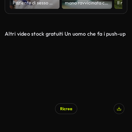
Paziente di sesso maschile che si sottopone a un controllo medico annuale con un medico caucasico anziano, all'ordinazione
mano ravvicinata che utilizza il laptop per il piano di riunione alla scrivania in camera da letto.
Altri video stock gratuiti Un uomo che fa i push-up
Ricrea