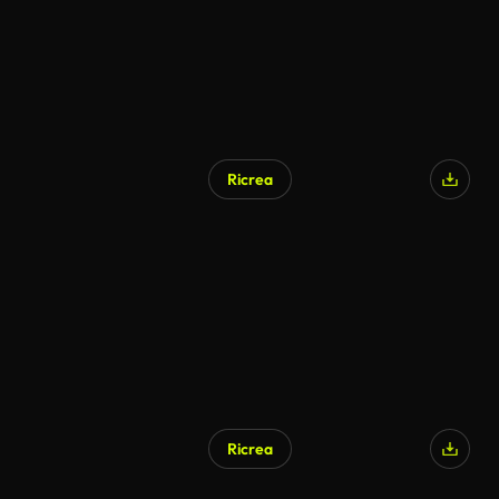
Ricrea
Ricrea