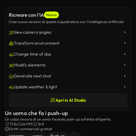
Ricreare con l’IA
Nuovo
Crea nuove versioni di questa inquadratura con l’intelligenza artificiale
New camera angles
Transform environment
Change time of day
Modify elements
Generate next shot
Update weather & light
Apri in AI Studio
Un uomo che fa i push-up
Un colpo ancora di un uomo facendo push-up sull'erba all'aperto.
17.3s
24 FPS
16:9
Diritti commerciali gratuiti