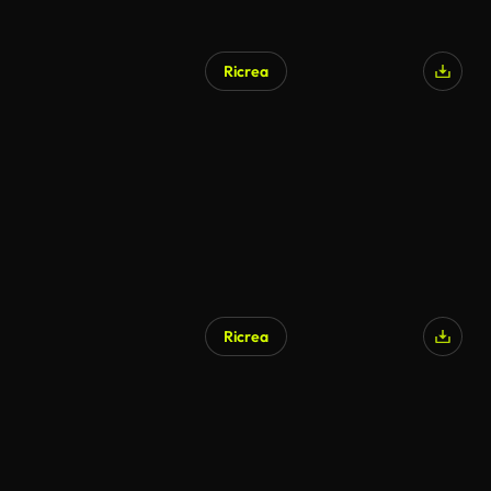
Ricrea
Ricrea
Generato da IA