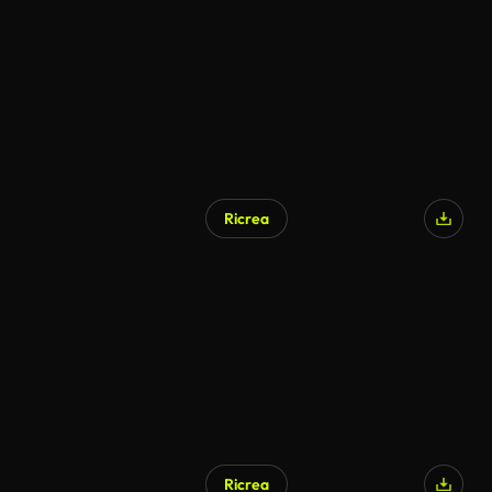
Ricrea
Generato da IA
Ricrea