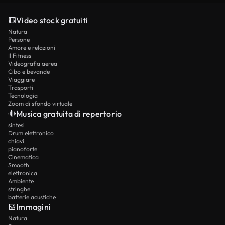
Video stock gratuiti
Natura
Persone
Amore e relazioni
Il Fitness
Videografia aerea
Cibo e bevande
Viaggiare
Trasporti
Tecnologia
Zoom di sfondo virtuale
Musica gratuita di repertorio
sintesi
Drum elettronico
chiavi
pianoforte
Cinematica
Smooth
elettronica
Ambiente
stringhe
batterie acustiche
Immagini
Natura