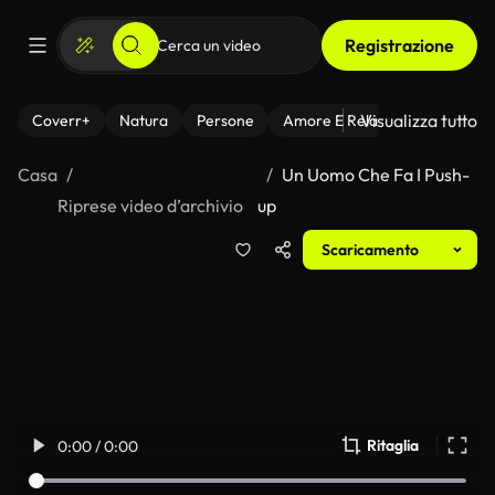
Registrazione
Visualizza tutto
Coverr+
Natura
Persone
Amore E Relazioni
Il Fitnes
Casa
Un Uomo Che Fa I Push-
Riprese video d’archivio
up
Scaricamento
Ritaglia
0:00 / 0:00