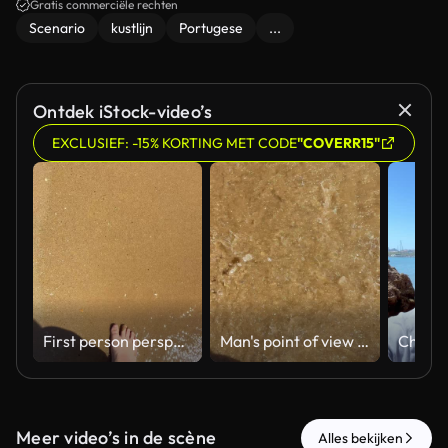
Gratis commerciële rechten
Scenario
kustlijn
Portugese
...
Ontdek iStock-video’s
EXCLUSIEF: -15% KORTING MET CODE
"COVERR15"
First person perspective of a man walking barefoot along the sunny shoreline of a sandy beach. With gentle waves occasionally washing over his feet
Man's point of view walking barefoot on a wet sandy beach while the clear sea water washes over his feet, creating relaxing ripples and a feeling of freedom during a sunny summer day
Meer video’s in de scène
Alles bekijken