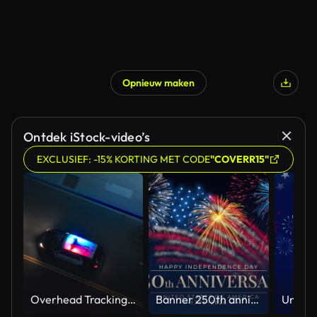
Opnieuw maken
Ontdek iStock-video’s
EXCLUSIEF: -15% KORTING MET CODE
"COVERR15"
Overhead Tracking Drone Shot of a Police Car Driving on a City Street with Lights On at Night
Banner 250th anniversary of the USA. 250 years of independence. 4th of july 2026 usa independence day, video greeting card. US flag fireworks on blue sky background. Fourth of july. 4k seamless loop