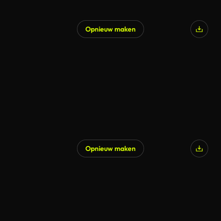
Opnieuw maken
Gegenereerd door AI
Opnieuw maken
Gegenereerd door AI