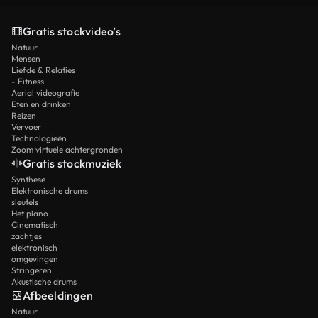
Gratis stockvideo’s
Natuur
Mensen
Liefde & Relaties
- Fitness
Aerial videografie
Eten en drinken
Reizen
Vervoer
Technologieën
Zoom virtuele achtergronden
Gratis stockmuziek
Synthese
Elektronische drums
sleutels
Het piano
Cinematisch
zachtjes
elektronisch
omgevingen
Stringeren
Akustische drums
Afbeeldingen
Natuur