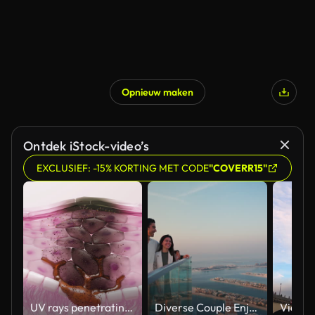
Opnieuw maken
Ontdek iStock-video’s
EXCLUSIEF: -15% KORTING MET CODE
"COVERR15"
UV rays penetrating skin for melanin synthesis and melasma 3D animation
Diverse Couple Enjoying Sunset Views from High Rise Sky Deck Overlooking Palm Jumeirah