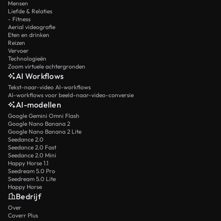
Mensen
Liefde & Relaties
- Fitness
Aerial videografie
Eten en drinken
Reizen
Vervoer
Technologieën
Zoom virtuele achtergronden
AI Workflows
Tekst-naar-video AI-workflows
AI-workflows voor beeld-naar-video-conversie
AI-modellen
Google Gemini Omni Flash
Google Nano Banana 2
Google Nano Banana 2 Lite
Seedance 2.0
Seedance 2.0 Fast
Seedance 2.0 Mini
Happy Horse 1.1
Seedream 5.0 Pro
Seedream 5.0 Lite
Happy Horse
Bedrijf
Over
Coverr Plus