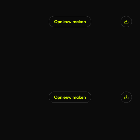
Opnieuw maken
Gegenereerd door AI
Opnieuw maken
Gegenereerd door AI