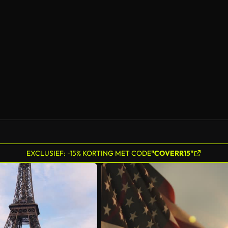
Gegenereerd door AI
EXCLUSIEF: -15% KORTING MET CODE
"COVERR15"