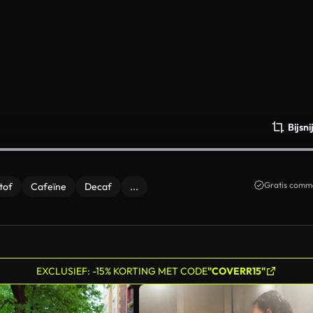
Bijsn
Gratis comme
tof
Cafeïne
Decaf
...
EXCLUSIEF: -15% KORTING MET CODE
"COVERR15"