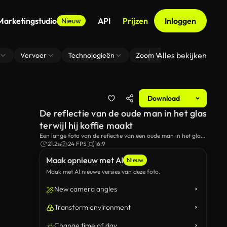
Marketingstudio
API
Prijzen
Inloggen
Nieuw
Alles bekijken
Vervoer
Technologieën
Zoom Virtuele Achtergrond
Download
De reflectie van de oude man in het glas
terwijl hij koffie maakt
Een lange foto van de reflectie van een oude man in het glas
terwijl hij koffie maakt.
21.2s
24 FPS
16:9
Maak opnieuw met AI
Nieuw
Maak met AI nieuwe versies van deze foto.
New camera angles
Transform environment
Change time of day