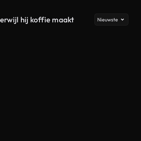
Al
erwijl hij koffie maakt
Nieuwste
Gegenereerd door AI