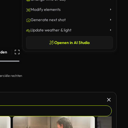
Modify elements
Generate next shot
Update weather & light
Openen in AI Studio
ijden
rciële rechten