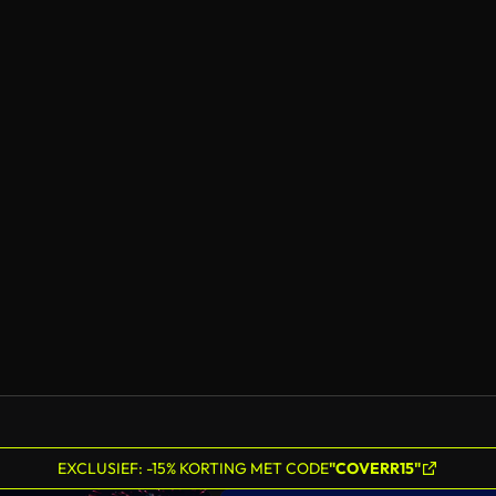
EXCLUSIEF: -15% KORTING MET CODE
"COVERR15"